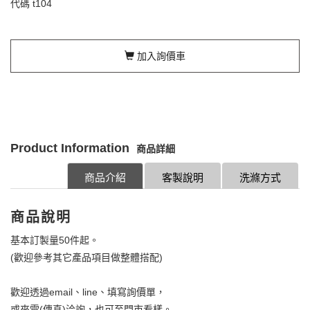
代碼
t104
加入詢價車
Product Information
商品詳細
商品介紹
客製說明
洗滌方式
商品說明
基本訂製量50件起。
(歡迎參考其它產品項目做整體搭配)
歡迎透過email、line、填寫詢價單，
或來電(傳真)洽詢，也可至門市看樣。