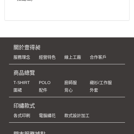
關於壹得昶
服務理念
經營特色
線上工廠
合作客戶
商品總覽
T-SHIRT
POLO
廚師服
襯衫/工作服
圍裙
配件
背心
外套
印繡款式
各式印刷
電腦繡花
款式設計加工