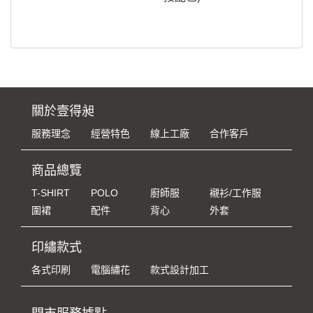
關於壹得昶
服務理念
經營特色
線上工廠
合作客戶
商品總覽
T-SHIRT
POLO
廚師服
襯衫/工作服
圍裙
配件
背心
外套
印繡款式
各式印刷
電腦繡花
款式設計加工