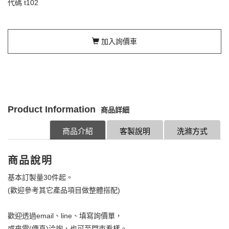
代碼
t102
加入詢價車
Product Information
商品詳細
商品介紹
客製說明
洗滌方式
商品說明
基本訂製量30件起。
(歡迎參考其它產品項目做整體搭配)
歡迎透過email、line、填寫詢價單，
或來電(傳真)洽詢，也可至門市看樣。