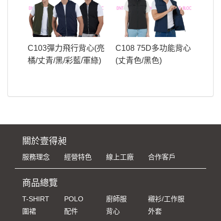
C103彈力飛行背心(亮
C108 75D多功能背心
橘/丈青/黑/彩藍/軍綠)
(丈青色/黑色)
關於壹得昶
服務理念
經營特色
線上工廠
合作客戶
商品總覽
T-SHIRT
POLO
廚師服
襯衫/工作服
圍裙
配件
背心
外套