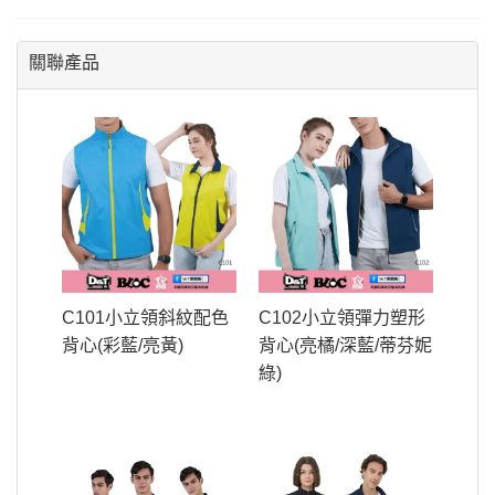
關聯產品
C101小立領斜紋配色
C102小立領彈力塑形
背心(彩藍/亮黃)
背心(亮橘/深藍/蒂芬妮
綠)