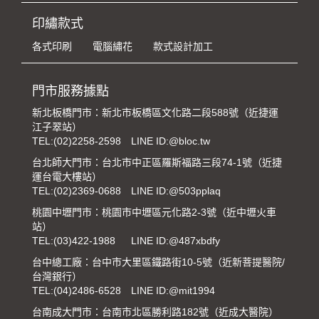
印繡款式
各式印刷
電腦繡花
款式設計加工
門市服務據點
新北板橋門市：新北市板橋區文化路二段588號（近捷運
江子翠站）
TEL:
(02)2258-2598
LINE ID:@bloc.tw
台北師大門市：台北市中正區羅斯福路三段74-1號（近捷
運台電大樓站）
TEL:
(02)2369-0688
LINE ID:@503pplaq
桃園中壢門市：桃園市中壢區元化路2-3號（近中壢火車
站）
TEL:
(03)422-1988
LINE ID:@487xbdfy
台中總工廠：台中市大里區鐵路街10-5號（近新菩提醫院/
台灣銀行）
TEL:
(04)2486-6528
LINE ID:@mit1994
台南成大門市：台南市北區勝利路182號（近成大醫院）