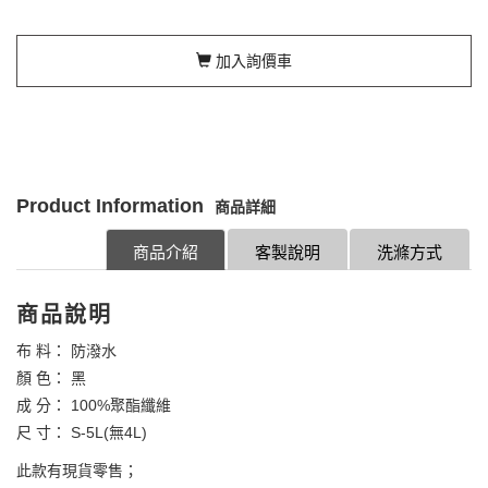
加入詢價車
Product Information
商品詳細
商品介紹
客製說明
洗滌方式
商品說明
布 料： 防潑水
顏 色： 黑
成 分： 100%聚酯纖維
尺 寸： S-5L(無4L)
此款有現貨零售；