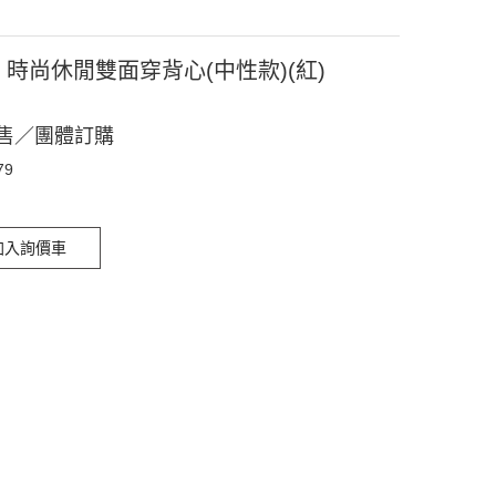
79 時尚休閒雙面穿背心(中性款)(紅)
售／團體訂購
79
加入詢價車