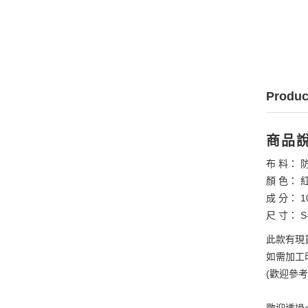
Produc
商品
布 料： 
顏 色： 
成 分： 1
尺 寸： S-
此款有現
如需加工印
(歡迎參
歡迎透過e