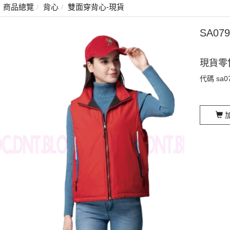
商品總覽
背心
雙面穿背心-現貨
SA0
現貨零
代碼
sa0