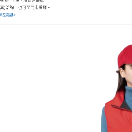
傳真)洽詢，也可至門市看樣。
聯絡資訊>