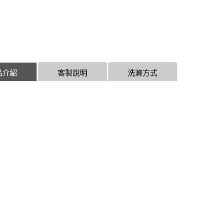
品介紹
客製說明
洗滌方式