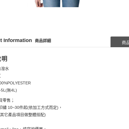
t Information
商品詳細
商
說明
防潑水
紅
00%POLYESTER
5L(無4L)
貨零售；
繡 10~30件起(依加工方式而定)，
考其它產品項目做整體搭配)
mail、line、填寫詢價單，