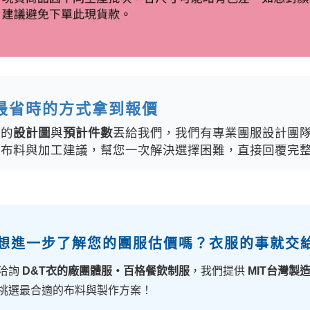
最省時的方式拿到報價
你的
設計圖
與
預計件數
丟給我們，我們有專業團服設計團
、布料與加工建議，幫您一次解決選擇困難，直接回覆完
 想進一步了解您的團服估價嗎？衣服的事就交
洽詢
D&T衣的廠團體服・百格餐飲制服
，我們提供
MIT台灣製
挑選最合適的布料與製作方案！