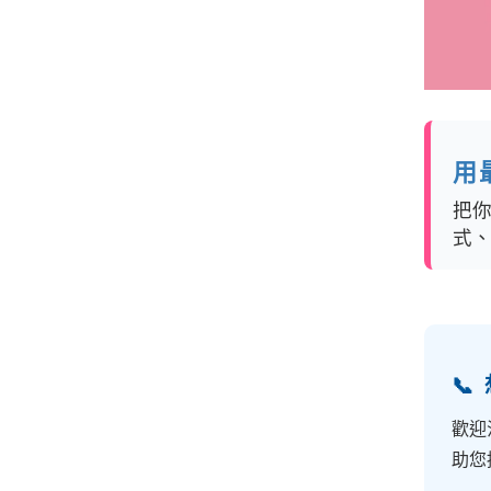
用
把
式

歡迎
助您