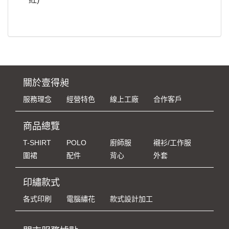
關於壹得昶
服務理念
經營特色
線上工廠
合作客戶
商品總覽
T-SHIRT
POLO
廚師服
襯衫/工作服
圍裙
配件
背心
外套
印繡款式
各式印刷
電腦繡花
款式設計加工