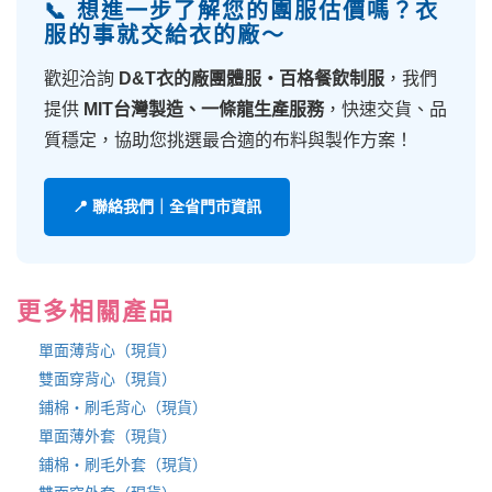
📞 想進一步了解您的團服估價嗎？衣
服的事就交給衣的廠～
歡迎洽詢
D&T衣的廠團體服・百格餐飲制服
，我們
提供
MIT台灣製造、一條龍生產服務
，快速交貨、品
質穩定，協助您挑選最合適的布料與製作方案！
📍 聯絡我們｜全省門市資訊
更多相關產品
單面薄背心（現貨）
雙面穿背心（現貨）
鋪棉・刷毛背心（現貨）
單面薄外套（現貨）
鋪棉・刷毛外套（現貨）