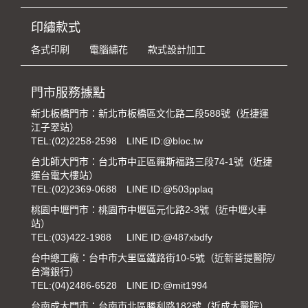
印繡款式
各式印刷
電腦繡花
款式設計加工
門市服務據點
新北板橋門市：新北市板橋區文化路二段588號（近捷運
江子翠站）
TEL:
(02)2258-2598
LINE ID:@bloc.tw
台北師大門市：台北市中正區羅斯福路三段74-1號（近捷
運台電大樓站）
TEL:
(02)2369-0688
LINE ID:@503pplaq
桃園中壢門市：桃園市中壢區元化路2-3號（近中壢火車
站）
TEL:
(03)422-1988
LINE ID:@487xbdfy
台中總工廠：台中市大里區鐵路街10-5號（近新菩提醫院/
台灣銀行）
TEL:
(04)2486-6528
LINE ID:@mit1994
台南成大門市：台南市北區勝利路182號（近成大醫院）