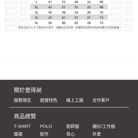
關於壹得昶
服務理念
經營特色
線上工廠
合作客戶
商品總覽
T-SHIRT
POLO
廚師服
襯衫/工作服
圍裙
配件
背心
外套