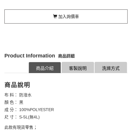
加入詢價車
Product Information
商品詳細
商品介紹
客製說明
洗滌方式
商品說明
布 料： 防潑水
顏 色： 黑
成 分： 100%POLYESTER
尺 寸： S-5L(無4L)
此款有現貨零售；