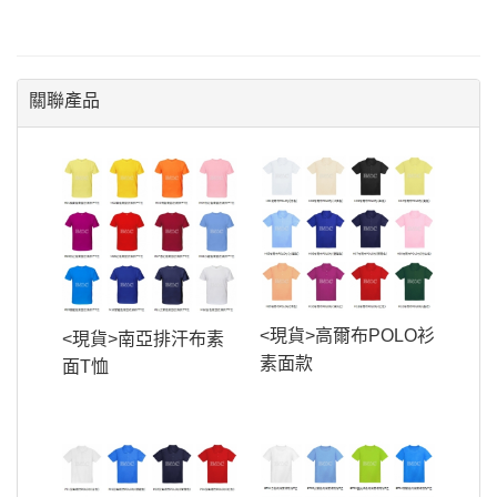
關聯產品
<現貨>高爾布POLO衫
<現貨>南亞排汗布素
素面款
面T恤