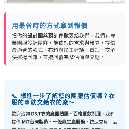
用最省時的方式拿到報價
把你的
設計圖
與
預計件數
丟給我們，我們有專
業團服設計團隊，能依您的需求與預算，提供
最適合的款式、布料與加工建議，幫您一次解
決選擇困難，直接回覆完整估價與交期。
📞 想進一步了解您的團服估價嗎？衣
服的事就交給衣的廠～
歡迎洽詢
D&T衣的廠團體服・百格餐飲制服
，我們
提供
MIT台灣製造、一條龍生產服務
，快速交貨、品