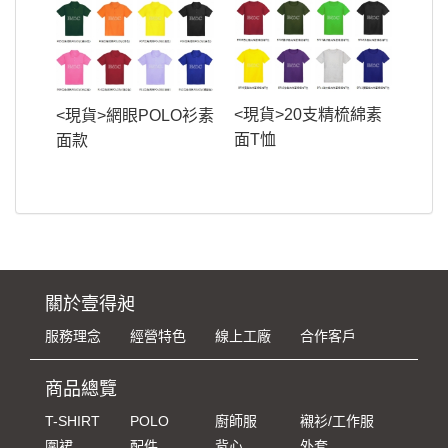
<現貨>20支精梳綿素
<現貨>網眼POLO衫素
面T恤
面款
關於壹得昶
服務理念
經營特色
線上工廠
合作客戶
商品總覽
T-SHIRT
POLO
廚師服
襯衫/工作服
圍裙
配件
背心
外套