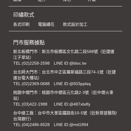
印繡款式
各式印刷
電腦繡花
款式設計加工
門市服務據點
新北板橋門市：新北市板橋區文化路二段588號（近捷運
江子翠站）
TEL:
(02)2258-2598
LINE ID:@bloc.tw
台北師大門市：台北市中正區羅斯福路三段74-1號（近捷
運台電大樓站）
TEL:
(02)2369-0688
LINE ID:@503pplaq
桃園中壢門市：桃園市中壢區元化路2-3號（近中壢火車
站）
TEL:
(03)422-1988
LINE ID:@487xbdfy
台中總工廠：台中市大里區鐵路街10-5號（近新菩提醫院/
台灣銀行）
TEL:
(04)2486-6528
LINE ID:@mit1994