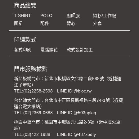
商品總覽
T-SHIRT
POLO
廚師服
襯衫/工作服
圍裙
配件
背心
外套
印繡款式
各式印刷
電腦繡花
款式設計加工
門市服務據點
新北板橋門市：新北市板橋區文化路二段588號（近捷運
江子翠站）
TEL:
(02)2258-2598
LINE ID:@bloc.tw
台北師大門市：台北市中正區羅斯福路三段74-1號（近捷
運台電大樓站）
TEL:
(02)2369-0688
LINE ID:@503pplaq
桃園中壢門市：桃園市中壢區元化路2-3號（近中壢火車
站）
TEL:
(03)422-1988
LINE ID:@487xbdfy