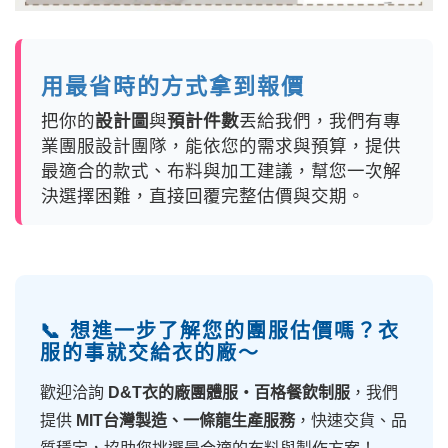
用最省時的方式拿到報價
把你的
設計圖
與
預計件數
丟給我們，我們有專
業團服設計團隊，能依您的需求與預算，提供
最適合的款式、布料與加工建議，幫您一次解
決選擇困難，直接回覆完整估價與交期。
📞 想進一步了解您的團服估價嗎？衣
服的事就交給衣的廠～
歡迎洽詢
D&T衣的廠團體服・百格餐飲制服
，我們
提供
MIT台灣製造、一條龍生產服務
，快速交貨、品