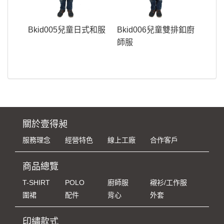
Bkid005兒童日式和服
Bkid006兒童雙排釦廚
師服
關於壹得昶
服務理念
經營特色
線上工廠
合作客戶
商品總覽
T-SHIRT
POLO
廚師服
襯衫/工作服
圍裙
配件
背心
外套
印繡款式