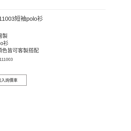
11003短袖polo衫
灣製
lo衫
顏色皆可客製搭配
111003
加入詢價車