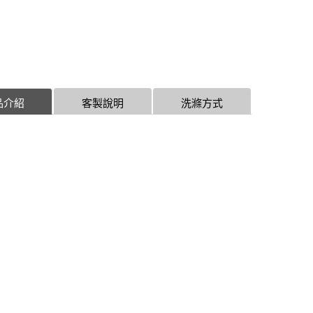
品介紹
客製說明
洗滌方式