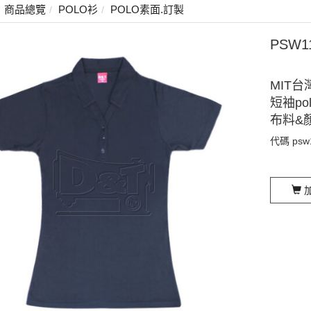
商品總覽
POLO衫
POLO素面.訂製
PSW1
MIT台
短袖po
布料&
代碼
psw