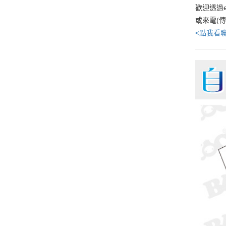
歡迎透過e
或來電(
<點我看