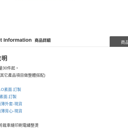
t Information
商品詳細
商
說明
量30件起。
考其它產品項目做整體搭配)
LO素面.訂製
素面.訂製
面薄外套-現貨
面薄背心-現貨
剪裁車縫印刷電繡整燙