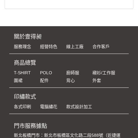
關於壹得昶
服務理念
經營特色
線上工廠
合作客戶
商品總覽
T-SHIRT
POLO
廚師服
襯衫/工作服
圍裙
配件
背心
外套
印繡款式
各式印刷
電腦繡花
款式設計加工
門市服務據點
新北板橋門市：新北市板橋區文化路二段588號（近捷運