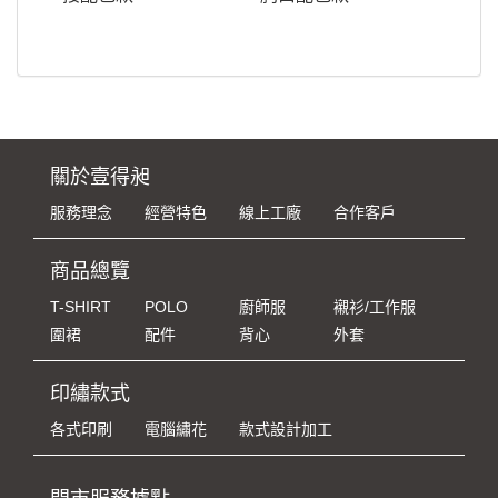
關於壹得昶
服務理念
經營特色
線上工廠
合作客戶
商品總覽
T-SHIRT
POLO
廚師服
襯衫/工作服
圍裙
配件
背心
外套
印繡款式
各式印刷
電腦繡花
款式設計加工