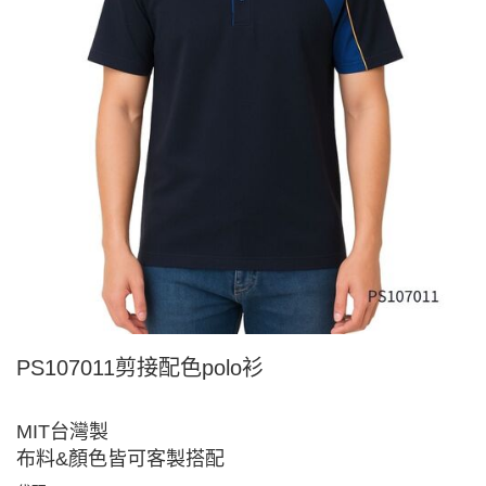
PS107011剪接配色polo衫
MIT台灣製
布料&顏色皆可客製搭配