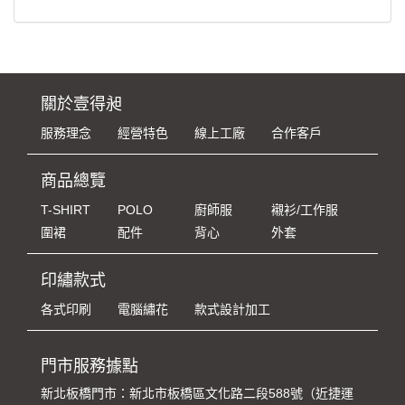
關於壹得昶
服務理念
經營特色
線上工廠
合作客戶
商品總覽
T-SHIRT
POLO
廚師服
襯衫/工作服
圍裙
配件
背心
外套
印繡款式
各式印刷
電腦繡花
款式設計加工
門市服務據點
新北板橋門市：新北市板橋區文化路二段588號（近捷運