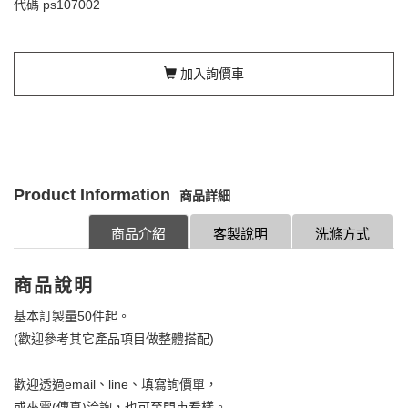
代碼
ps107002
加入詢價車
Product Information
商品詳細
商品介紹
客製說明
洗滌方式
商品說明
基本訂製量50件起。
(歡迎參考其它產品項目做整體搭配)
歡迎透過email、line、填寫詢價單，
或來電(傳真)洽詢，也可至門市看樣。