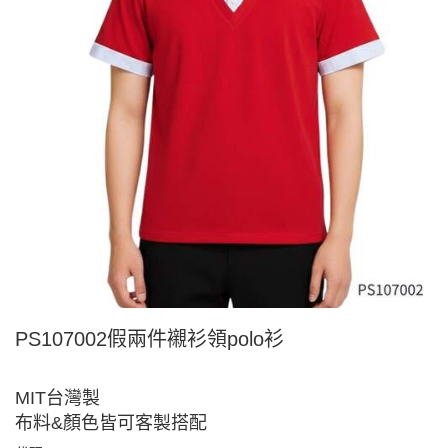
PS107002假兩件襯衫領polo衫
MIT台灣製
布料&顏色皆可客製搭配