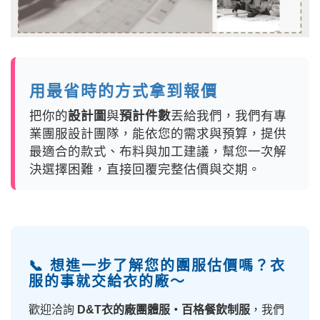
用最省時的方式拿到報價
把你的
設計圖
與
預計件數
丟給我們，我們有專
業團服設計團隊，能依您的需求與預算，提供
最適合的款式、布料與加工建議，幫您一次解
決選擇困難，直接回覆完整估價與交期。
📞 想進一步了解您的團服估價嗎？衣
服的事就交給衣的廠～
歡迎洽詢
D&T衣的廠團體服・百格餐飲制服
，我們