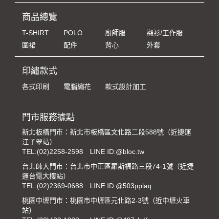
商品總覽
T-SHIRT
POLO
廚師服
襯衫/工作服
圍裙
配件
背心
外套
印繡款式
各式印刷
電腦繡花
款式設計加工
門市服務據點
新北板橋門市：新北市板橋區文化路二段588號（近捷運
江子翠站）
TEL:
(02)2258-2598
LINE ID:@bloc.tw
台北師大門市：台北市中正區羅斯福路三段74-1號（近捷
運台電大樓站）
TEL:
(02)2369-0688
LINE ID:@503pplaq
桃園中壢門市：桃園市中壢區元化路2-3號（近中壢火車
站）