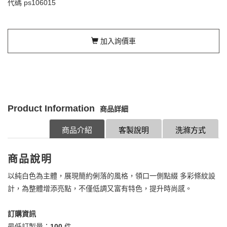
代碼
ps106015
加入詢價車
Product Information
商品詳細
商品介紹
客製說明
洗滌方式
商品說明
以純白色為主體，展現簡約俐落的風格，領口一側點綴 多彩條紋設
計，為整體增添亮點，不僅低調又富有特色，提升時尚感。
訂購資訊
最低訂製量：
100
件