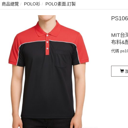
商品總覽
POLO衫
POLO素面.訂製
PS10
MIT台
布料&
代碼
ps1