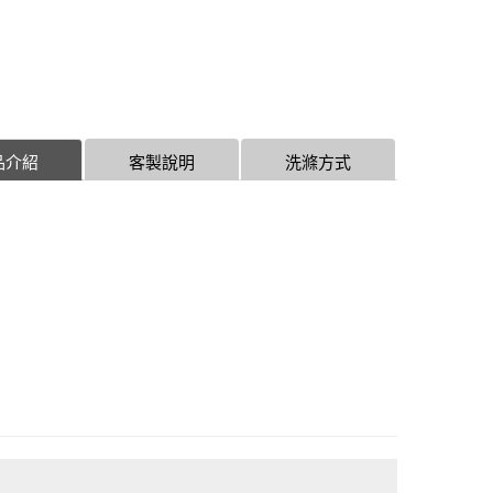
品介紹
客製說明
洗滌方式