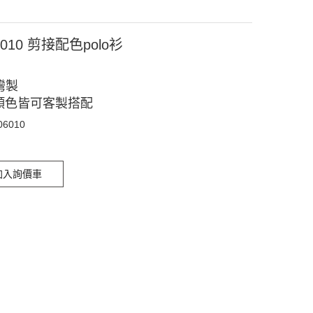
6010 剪接配色polo衫
灣製
顏色皆可客製搭配
06010
加入詢價車