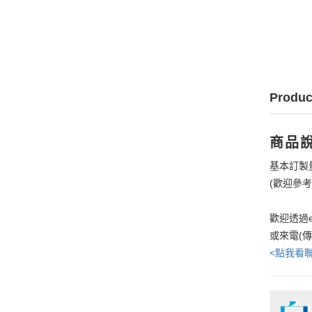
Produc
商品
基本訂製
(歡迎參
歡迎透過e
或來電(
<點我看