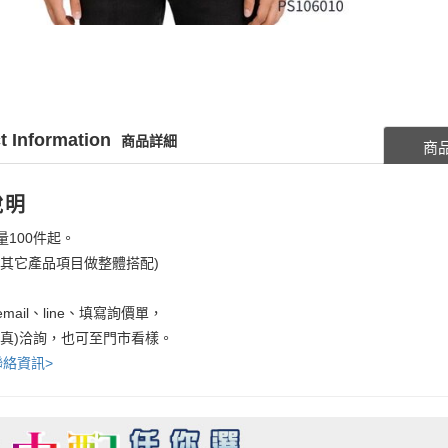
t Information
商品詳細
商
說明
量100件起。
考其它產品項目做整體搭配)
mail、line、填寫詢價單，
傳真)洽詢，也可至門市看樣。
聯絡資訊>