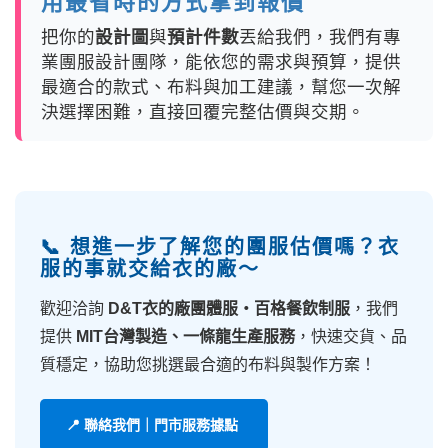
用最省時的方式拿到報價
把你的
設計圖
與
預計件數
丟給我們，我們有專
業團服設計團隊，能依您的需求與預算，提供
最適合的款式、布料與加工建議，幫您一次解
決選擇困難，直接回覆完整估價與交期。
📞 想進一步了解您的團服估價嗎？衣
服的事就交給衣的廠～
歡迎洽詢
D&T衣的廠團體服・百格餐飲制服
，我們
提供
MIT台灣製造、一條龍生產服務
，快速交貨、品
質穩定，協助您挑選最合適的布料與製作方案！
📍 聯絡我們｜門市服務據點