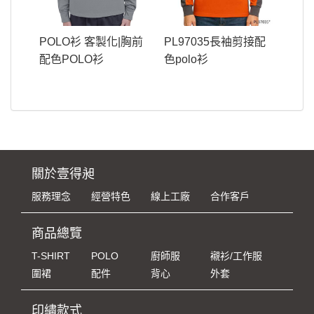
POLO衫 客製化|胸前
PL97035長袖剪接配
配色POLO衫
色polo衫
關於壹得昶
服務理念
經營特色
線上工廠
合作客戶
商品總覽
T-SHIRT
POLO
廚師服
襯衫/工作服
圍裙
配件
背心
外套
印繡款式