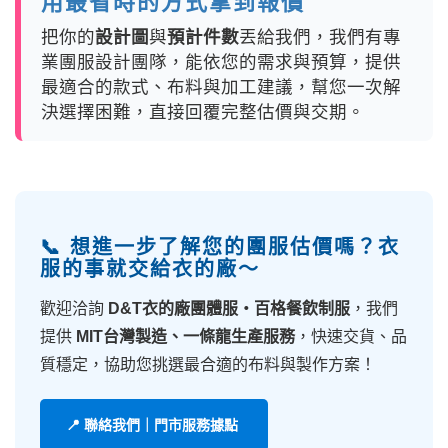
用最省時的方式拿到報價
把你的
設計圖
與
預計件數
丟給我們，我們有專
業團服設計團隊，能依您的需求與預算，提供
最適合的款式、布料與加工建議，幫您一次解
決選擇困難，直接回覆完整估價與交期。
📞 想進一步了解您的團服估價嗎？衣
服的事就交給衣的廠～
歡迎洽詢
D&T衣的廠團體服・百格餐飲制服
，我們
提供
MIT台灣製造、一條龍生產服務
，快速交貨、品
質穩定，協助您挑選最合適的布料與製作方案！
📍 聯絡我們｜門市服務據點