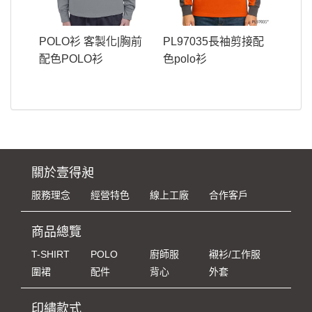
POLO衫 客製化|胸前
PL97035長袖剪接配
配色POLO衫
色polo衫
關於壹得昶
服務理念
經營特色
線上工廠
合作客戶
商品總覽
T-SHIRT
POLO
廚師服
襯衫/工作服
圍裙
配件
背心
外套
印繡款式