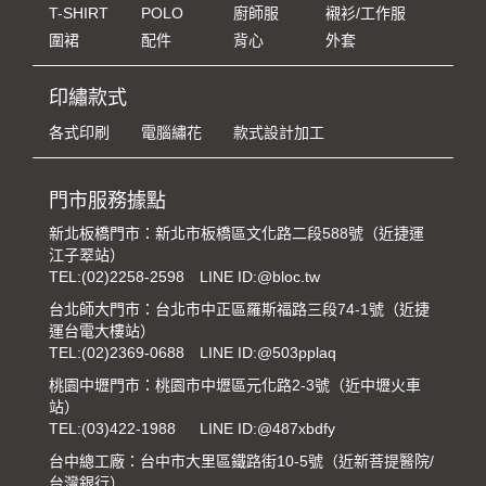
T-SHIRT
POLO
廚師服
襯衫/工作服
圍裙
配件
背心
外套
印繡款式
各式印刷
電腦繡花
款式設計加工
門市服務據點
新北板橋門市：新北市板橋區文化路二段588號（近捷運
江子翠站）
TEL:
(02)2258-2598
LINE ID:@bloc.tw
台北師大門市：台北市中正區羅斯福路三段74-1號（近捷
運台電大樓站）
TEL:
(02)2369-0688
LINE ID:@503pplaq
桃園中壢門市：桃園市中壢區元化路2-3號（近中壢火車
站）
TEL:
(03)422-1988
LINE ID:@487xbdfy
台中總工廠：台中市大里區鐵路街10-5號（近新菩提醫院/
台灣銀行）