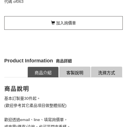
代碼
of063
加入詢價車
Product Information
商品詳細
商品介紹
客製說明
洗滌方式
商品說明
基本訂製量30件起。
(歡迎參考其它產品項目做整體搭配)
歡迎透過email、line、填寫詢價單，
或來電(傳真)洽詢，也可至門市看樣。