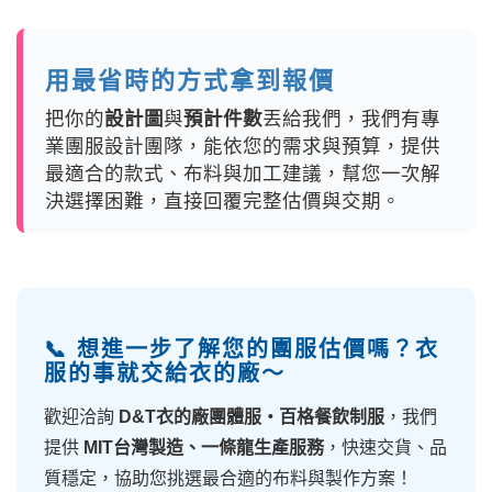
用最省時的方式拿到報價
把你的
設計圖
與
預計件數
丟給我們，我們有專
業團服設計團隊，能依您的需求與預算，提供
最適合的款式、布料與加工建議，幫您一次解
決選擇困難，直接回覆完整估價與交期。
📞 想進一步了解您的團服估價嗎？衣
服的事就交給衣的廠～
歡迎洽詢
D&T衣的廠團體服・百格餐飲制服
，我們
提供
MIT台灣製造、一條龍生產服務
，快速交貨、品
質穩定，協助您挑選最合適的布料與製作方案！