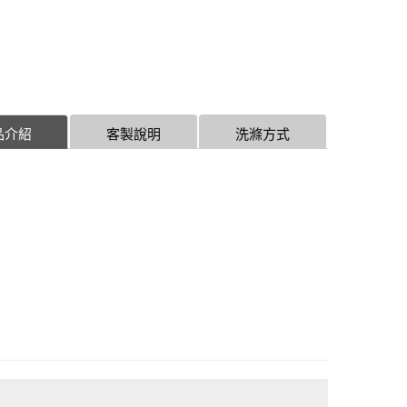
品介紹
客製說明
洗滌方式