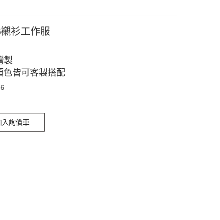
56襯衫工作服
灣製
顏色皆可客製搭配
56
加入詢價車