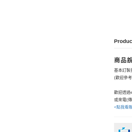
Produc
商品
基本訂製
(歡迎參
歡迎透過e
或來電(
<點我看