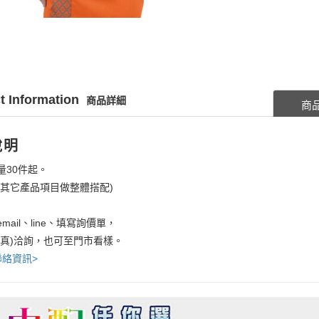
t Information
商品詳細
商
說明
量30件起。
考其它產品項目做整體搭配)
mail、line、填寫詢價單，
傳真)洽詢，也可至門市看樣。
聯絡資訊>