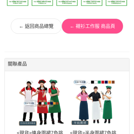
← 返回商品總覽
← 襯衫工作服 商品頁
關聯產品
<現貨>連身圍裙7色挑
<現貨>半身圍裙7色挑