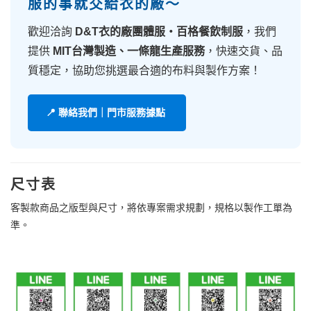
服的事就交給衣的廠～
歡迎洽詢
D&T衣的廠團體服・百格餐飲制服
，我們
提供
MIT台灣製造、一條龍生產服務
，快速交貨、品
質穩定，協助您挑選最合適的布料與製作方案！
📍 聯絡我們｜門市服務據點
尺寸表
客製款商品之版型與尺寸，將依專案需求規劃，規格以製作工單為
準。