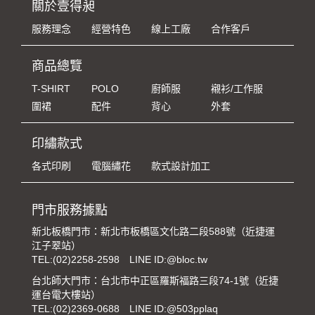
關於壹得昶
服務理念
經營特色
線上工廠
合作客戶
商品總覽
T-SHIRT
POLO
廚師服
襯衫/工作服
圍裙
配件
背心
外套
印繡款式
各式印刷
電腦繡花
款式設計加工
門市服務據點
新北板橋門市：新北市板橋區文化路二段588號（近捷運
江子翠站）
TEL:
(02)2258-2598
LINE ID:@bloc.tw
台北師大門市：台北市中正區羅斯福路三段74-1號（近捷
運台電大樓站）
TEL:
(02)2369-0688
LINE ID:@503pplaq