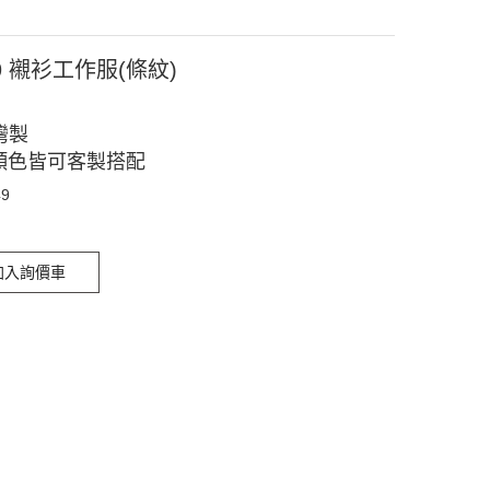
9 襯衫工作服(條紋)
灣製
顏色皆可客製搭配
49
加入詢價車