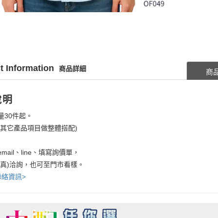
t Information
商品詳細
商
說明
量30件起。
考其它產品項目做整體搭配)
mail、line、填寫詢價單，
傳真)洽詢，也可至門市看樣。
聯絡資訊>