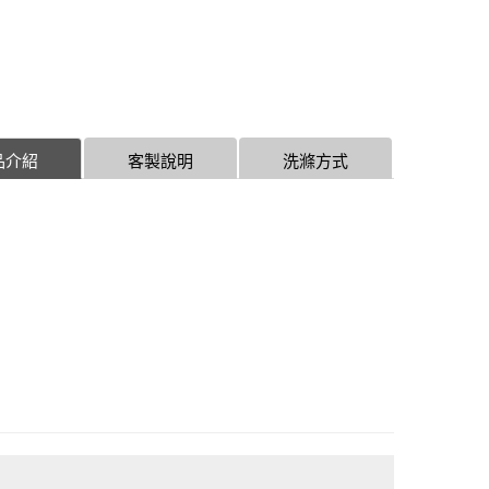
品介紹
客製說明
洗滌方式