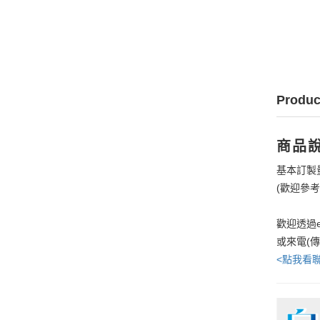
Produc
商品
基本訂製
(歡迎參
歡迎透過e
或來電(
<點我看