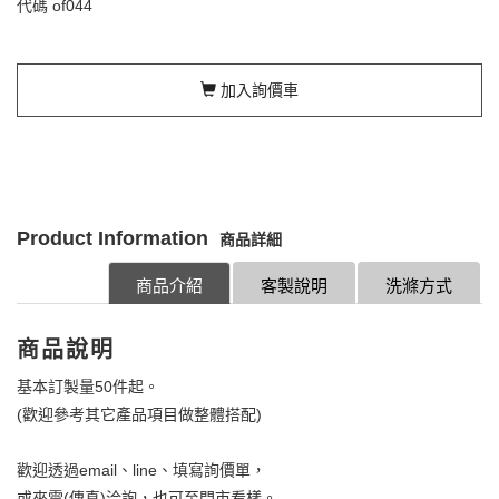
代碼
of044
加入詢價車
Product Information
商品詳細
商品介紹
客製說明
洗滌方式
商品說明
基本訂製量50件起。
(歡迎參考其它產品項目做整體搭配)
歡迎透過email、line、填寫詢價單，
或來電(傳真)洽詢，也可至門市看樣。