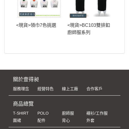
<現貨>領巾7色挑選
<現貨>BC103雙排釦
廚師服系列
關於壹得昶
服務理念
經營特色
線上工廠
合作客戶
商品總覽
T-SHIRT
POLO
廚師服
襯衫/工作服
圍裙
配件
背心
外套