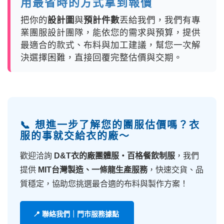
用最省時的方式拿到報價
把你的
設計圖
與
預計件數
丟給我們，我們有專
業團服設計團隊，能依您的需求與預算，提供
最適合的款式、布料與加工建議，幫您一次解
決選擇困難，直接回覆完整估價與交期。
📞 想進一步了解您的團服估價嗎？衣
服的事就交給衣的廠～
歡迎洽詢
D&T衣的廠團體服・百格餐飲制服
，我們
提供
MIT台灣製造、一條龍生產服務
，快速交貨、品
質穩定，協助您挑選最合適的布料與製作方案！
📍 聯絡我們｜門市服務據點