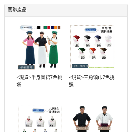
關聯產品
<現貨>半身圍裙7色挑
<現貨>三角頭巾7色挑
選
選