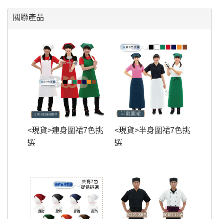
關聯產品
<現貨>連身圍裙7色挑
<現貨>半身圍裙7色挑
選
選