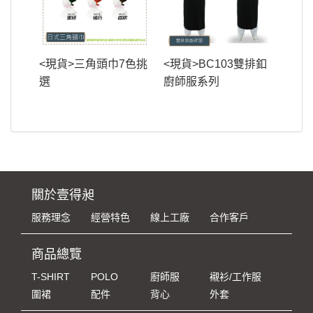
<現貨>三角頭巾7色挑
<現貨>BC103雙排釦
選
廚師服系列
關於壹得昶
服務理念
經營特色
線上工廠
合作客戶
商品總覽
T-SHIRT
POLO
廚師服
襯衫/工作服
圍裙
配件
背心
外套