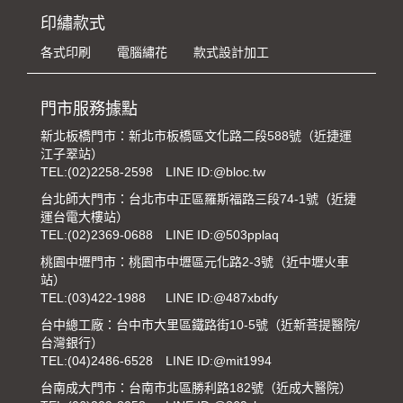
印繡款式
各式印刷
電腦繡花
款式設計加工
門市服務據點
新北板橋門市：新北市板橋區文化路二段588號（近捷運
江子翠站）
TEL:
(02)2258-2598
LINE ID:@bloc.tw
台北師大門市：台北市中正區羅斯福路三段74-1號（近捷
運台電大樓站）
TEL:
(02)2369-0688
LINE ID:@503pplaq
桃園中壢門市：桃園市中壢區元化路2-3號（近中壢火車
站）
TEL:
(03)422-1988
LINE ID:@487xbdfy
台中總工廠：台中市大里區鐵路街10-5號（近新菩提醫院/
台灣銀行）
TEL:
(04)2486-6528
LINE ID:@mit1994
台南成大門市：台南市北區勝利路182號（近成大醫院）