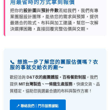
用最省時的方式拿到報價
把你的
設計圖
與
預計件數
丟給我們，我們有專
業團服設計團隊，能依您的需求與預算，提供
最適合的款式、布料與加工建議，幫您一次解
決選擇困難，直接回覆完整估價與交期。
📞 想進一步了解您的團服估價嗎？衣
服的事就交給衣的廠～
歡迎洽詢
D&T衣的廠團體服・百格餐飲制服
，我們
提供
MIT台灣製造、一條龍生產服務
，快速交貨、品
質穩定，協助您挑選最合適的布料與製作方案！
📍 聯絡我們｜門市服務據點