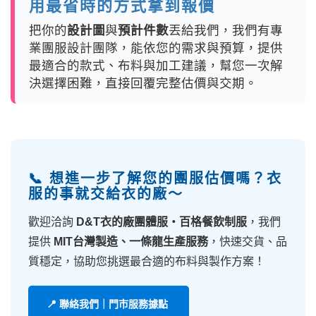
用最省時的方式拿到報價
把你的
設計圖
與
預計件數
丟給我們，我們有專
業團服設計團隊，能依您的需求與預算，提供
最適合的款式、布料與加工建議，幫您一次解
決選擇困難，直接回覆完整估價與交期。
📞 想進一步了解您的團服估價嗎？衣
服的事就交給衣的廠～
歡迎洽詢
D&T衣的廠團體服・百格餐飲制服
，我們
提供
MIT台灣製造、一條龍生產服務
，快速交貨、品
質穩定，協助您挑選最合適的布料與製作方案！
📍 聯絡我們｜門市服務據點