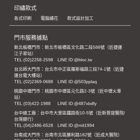
印繡款式
各式印刷
電腦繡花
款式設計加工
門市服務據點
新北板橋門市：新北市板橋區文化路二段588號（近捷運
江子翠站）
TEL:
(02)2258-2598
LINE ID:@bloc.tw
台北師大門市：台北市中正區羅斯福路三段74-1號（近捷
運台電大樓站）
TEL:
(02)2369-0688
LINE ID:@503pplaq
桃園中壢門市：桃園市中壢區元化路2-3號（近中壢火車
站）
TEL:
(03)422-1988
LINE ID:@487xbdfy
台中總工廠：台中市大里區鐵路街10-5號（近新菩提醫院/
台灣銀行）
TEL:
(04)2486-6528
LINE ID:@mit1994
台南成大門市：台南市北區勝利路182號（近成大醫院）