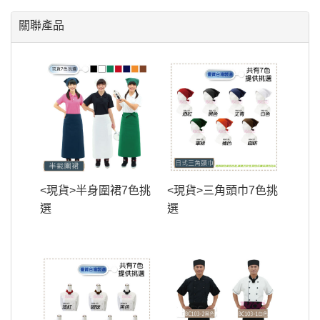
關聯產品
<現貨>半身圍裙7色挑
<現貨>三角頭巾7色挑
選
選