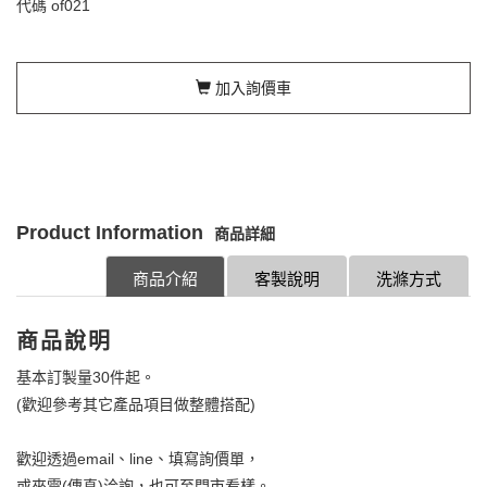
代碼
of021
加入詢價車
Product Information
商品詳細
商品介紹
客製說明
洗滌方式
商品說明
基本訂製量30件起。
(歡迎參考其它產品項目做整體搭配)
歡迎透過email、line、填寫詢價單，
或來電(傳真)洽詢，也可至門市看樣。