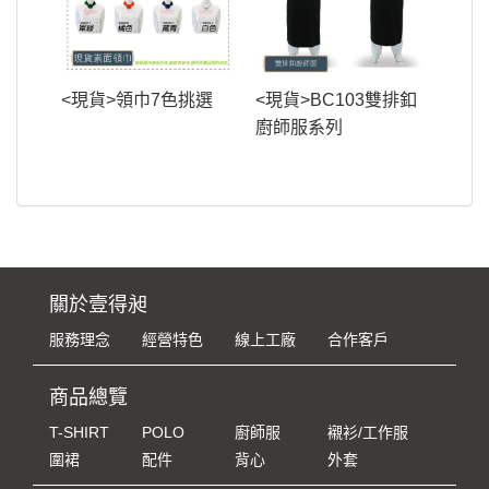
<現貨>領巾7色挑選
<現貨>BC103雙排釦
廚師服系列
關於壹得昶
服務理念
經營特色
線上工廠
合作客戶
商品總覽
T-SHIRT
POLO
廚師服
襯衫/工作服
圍裙
配件
背心
外套