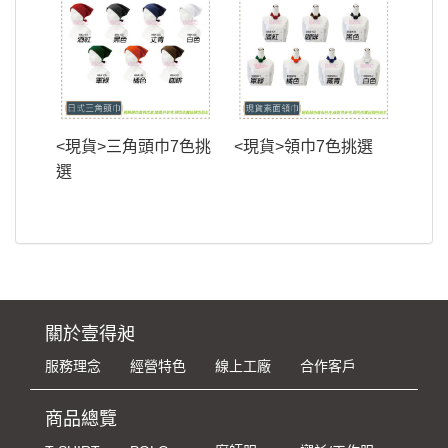
<現貨>三角頭巾7色挑
<現貨>領巾7色挑選
選
關於壹得昶
服務理念
經營特色
線上工廠
合作客戶
商品總覽