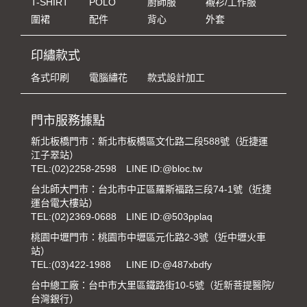
T-SHIRT
POLO
廚師服
襯衫/工作服
圍裙
配件
背心
外套
印繡款式
各式印刷
電腦繡花
款式設計加工
門市服務據點
新北板橋門市：新北市板橋區文化路二段588號（近捷運
江子翠站）
TEL:
(02)2258-2598
LINE ID:@bloc.tw
台北師大門市：台北市中正區羅斯福路三段74-1號（近捷
運台電大樓站）
TEL:
(02)2369-0688
LINE ID:@503pplaq
桃園中壢門市：桃園市中壢區元化路2-3號（近中壢火車
站）
TEL:
(03)422-1988
LINE ID:@487xbdfy
台中總工廠：台中市大里區鐵路街10-5號（近新菩提醫院/
台灣銀行）