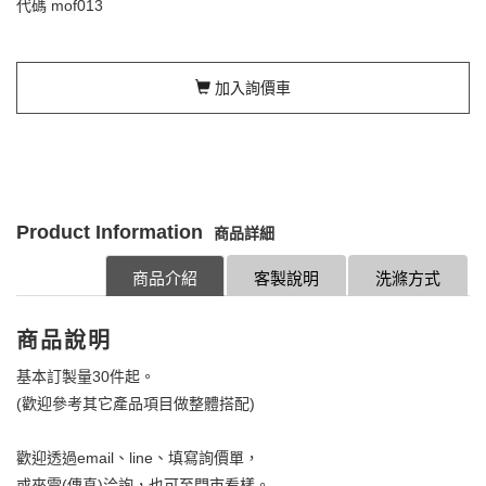
代碼
mof013
加入詢價車
Product Information
商品詳細
商品介紹
客製說明
洗滌方式
商品說明
基本訂製量30件起。
(歡迎參考其它產品項目做整體搭配)
歡迎透過email、line、填寫詢價單，
或來電(傳真)洽詢，也可至門市看樣。