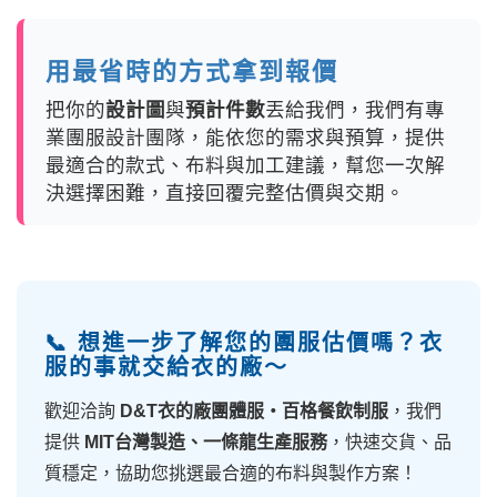
用最省時的方式拿到報價
把你的
設計圖
與
預計件數
丟給我們，我們有專
業團服設計團隊，能依您的需求與預算，提供
最適合的款式、布料與加工建議，幫您一次解
決選擇困難，直接回覆完整估價與交期。
📞 想進一步了解您的團服估價嗎？衣
服的事就交給衣的廠～
歡迎洽詢
D&T衣的廠團體服・百格餐飲制服
，我們
提供
MIT台灣製造、一條龍生產服務
，快速交貨、品
質穩定，協助您挑選最合適的布料與製作方案！