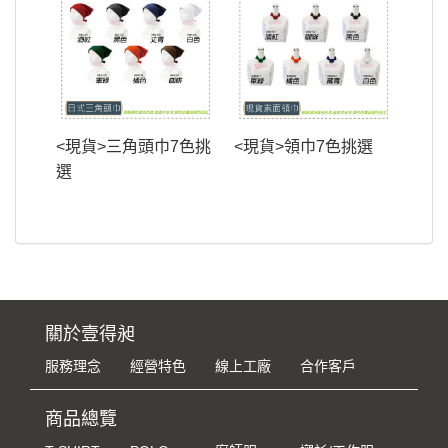
<現貨>三角頭巾7色挑
<現貨>領巾7色挑選
選
關於壹得昶
服務理念
經營特色
線上工廠
合作客戶
商品總覽