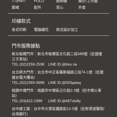
T-SHIRT
POLO
廚師服
襯衫/工作服
圍裙
配件
背心
外套
印繡款式
各式印刷
電腦繡花
款式設計加工
門市服務據點
新北板橋門市：新北市板橋區文化路二段588號（近捷運
江子翠站）
TEL:
(02)2258-2598
LINE ID:@bloc.tw
台北師大門市：台北市中正區羅斯福路三段74-1號（近捷
運台電大樓站）
TEL:
(02)2369-0688
LINE ID:@503pplaq
桃園中壢門市：桃園市中壢區元化路2-3號（近中壢火車
站）
TEL:
(03)422-1988
LINE ID:@487xbdfy
台中總工廠：台中市大里區鐵路街10-5號（近新菩提醫院/
台灣銀行）