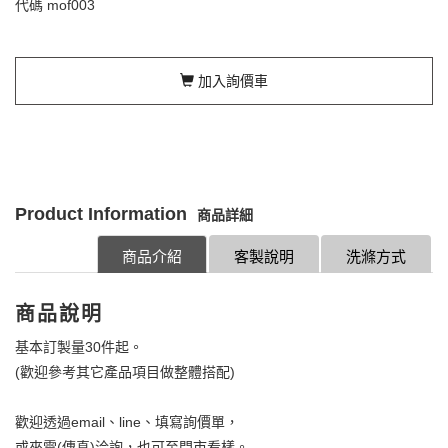
代碼
mof003
加入詢價車
Product Information
商品詳細
商品介紹
客製說明
洗滌方式
商品說明
基本訂製量30件起。
(歡迎參考其它產品項目做整體搭配)
歡迎透過email、line、填寫詢價單，
或來電(傳真)洽詢，也可至門市看樣。