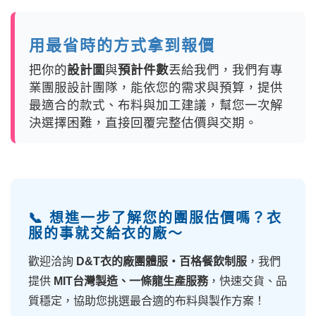
用最省時的方式拿到報價
把你的
設計圖
與
預計件數
丟給我們，我們有專
業團服設計團隊，能依您的需求與預算，提供
最適合的款式、布料與加工建議，幫您一次解
決選擇困難，直接回覆完整估價與交期。
📞 想進一步了解您的團服估價嗎？衣
服的事就交給衣的廠～
歡迎洽詢
D&T衣的廠團體服・百格餐飲制服
，我們
提供
MIT台灣製造、一條龍生產服務
，快速交貨、品
質穩定，協助您挑選最合適的布料與製作方案！