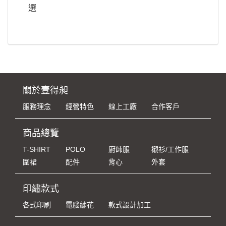
選
關於壹得昶
服務理念
經營特色
線上工廠
合作客戶
商品總覽
T-SHIRT
POLO
廚師服
襯衫/工作服
圍裙
配件
背心
外套
印繡款式
各式印刷
電腦繡花
款式設計加工