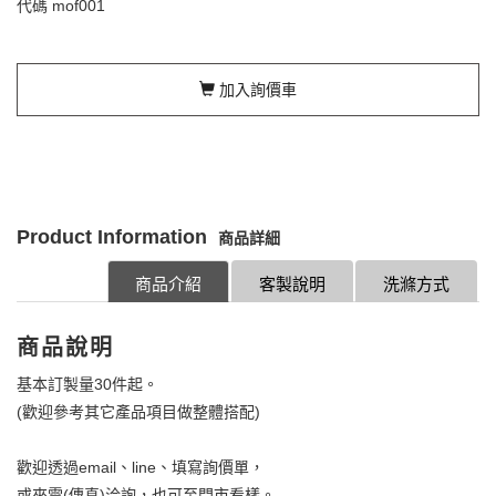
代碼
mof001
加入詢價車
Product Information
商品詳細
商品介紹
客製說明
洗滌方式
商品說明
基本訂製量30件起。
(歡迎參考其它產品項目做整體搭配)
歡迎透過email、line、填寫詢價單，
或來電(傳真)洽詢，也可至門市看樣。