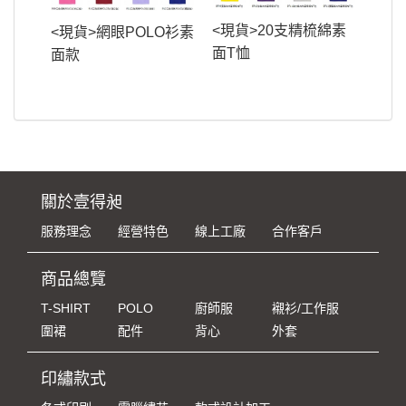
<現貨>20支精梳綿素
<現貨>網眼POLO衫素
面T恤
面款
關於壹得昶
服務理念
經營特色
線上工廠
合作客戶
商品總覽
T-SHIRT
POLO
廚師服
襯衫/工作服
圍裙
配件
背心
外套
印繡款式