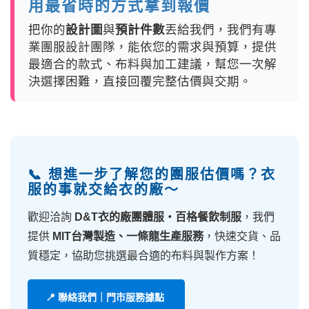
用最省時的方式拿到報價
把你的
設計圖
與
預計件數
丟給我們，我們有專
業團服設計團隊，能依您的需求與預算，提供
最適合的款式、布料與加工建議，幫您一次解
決選擇困難，直接回覆完整估價與交期。
📞 想進一步了解您的團服估價嗎？衣
服的事就交給衣的廠～
歡迎洽詢
D&T衣的廠團體服・百格餐飲制服
，我們
提供
MIT台灣製造、一條龍生產服務
，快速交貨、品
質穩定，協助您挑選最合適的布料與製作方案！
📍 聯絡我們｜門市服務據點