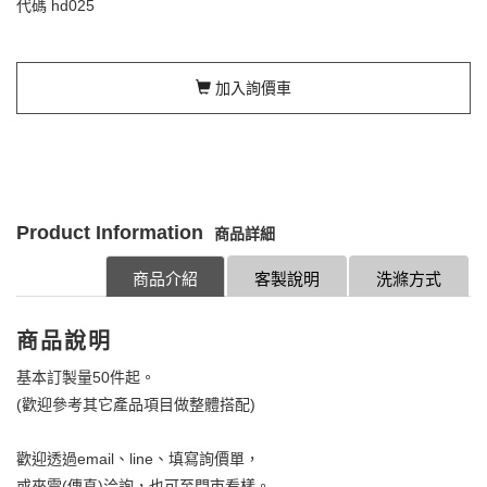
代碼
hd025
加入詢價車
Product Information
商品詳細
商品介紹
客製說明
洗滌方式
商品說明
基本訂製量50件起。
(歡迎參考其它產品項目做整體搭配)
歡迎透過email、line、填寫詢價單，
或來電(傳真)洽詢，也可至門市看樣。