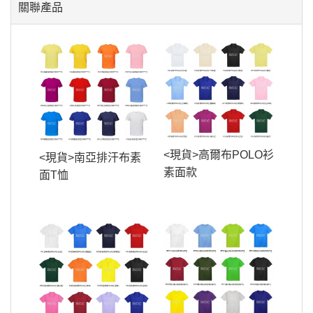
關聯產品
<現貨>高爾布POLO衫
<現貨>南亞排汗布素
素面款
面T恤