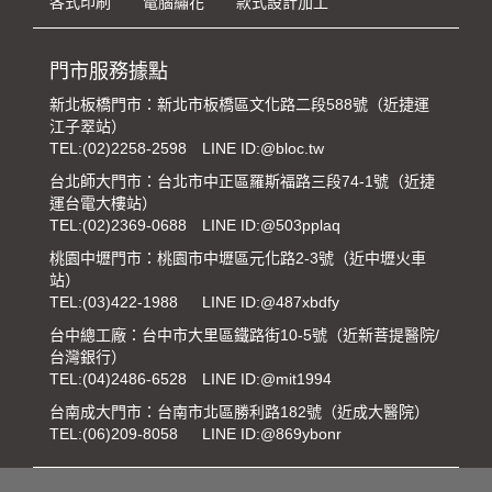
各式印刷
電腦繡花
款式設計加工
門市服務據點
新北板橋門市：新北市板橋區文化路二段588號（近捷運
江子翠站）
TEL:
(02)2258-2598
LINE ID:@bloc.tw
台北師大門市：台北市中正區羅斯福路三段74-1號（近捷
運台電大樓站）
TEL:
(02)2369-0688
LINE ID:@503pplaq
桃園中壢門市：桃園市中壢區元化路2-3號（近中壢火車
站）
TEL:
(03)422-1988
LINE ID:@487xbdfy
台中總工廠：台中市大里區鐵路街10-5號（近新菩提醫院/
台灣銀行）
TEL:
(04)2486-6528
LINE ID:@mit1994
台南成大門市：台南市北區勝利路182號（近成大醫院）
TEL:
(06)209-8058
LINE ID:@869ybonr