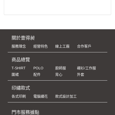
關於壹得昶
服務理念
經營特色
線上工廠
合作客戶
商品總覽
T-SHIRT
POLO
廚師服
襯衫/工作服
圍裙
配件
背心
外套
印繡款式
各式印刷
電腦繡花
款式設計加工
門市服務據點