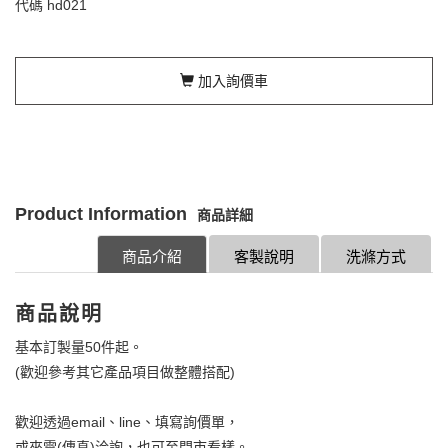
代碼
hd021
加入詢價車
Product Information
商品詳細
商品介紹
客製說明
洗滌方式
商品說明
基本訂製量50件起。
(歡迎參考其它產品項目做整體搭配)
歡迎透過email、line、填寫詢價單，
或來電(傳真)洽詢，也可至門市看樣。