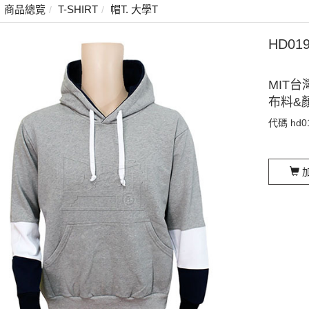
商品總覽
T-SHIRT
帽T. 大學T
HD0
MIT台
布料&
代碼
hd0