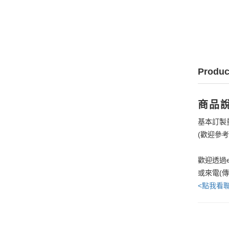
Produc
商品
基本訂製
(歡迎參
歡迎透過e
或來電(
<點我看