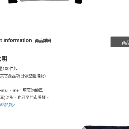
t Information
商品詳細
商
說明
量100件起。
考其它產品項目做整體搭配)
mail、line、填寫詢價單，
傳真)洽詢，也可至門市看樣。
聯絡資訊>