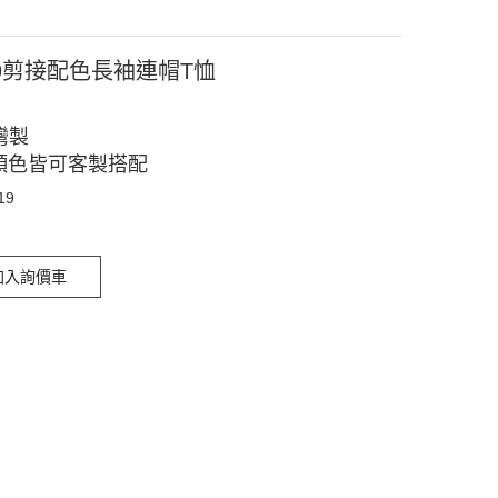
19剪接配色長袖連帽T恤
灣製
顏色皆可客製搭配
19
加入詢價車