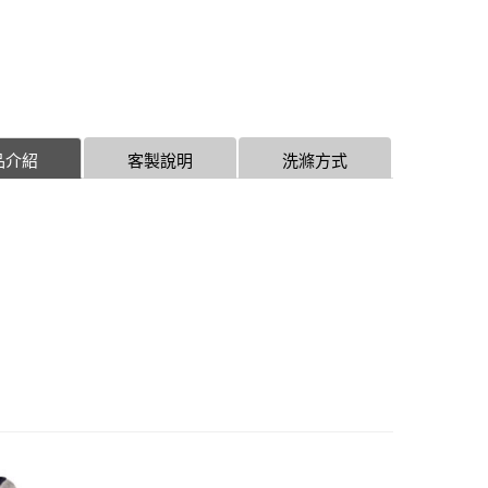
品介紹
客製說明
洗滌方式