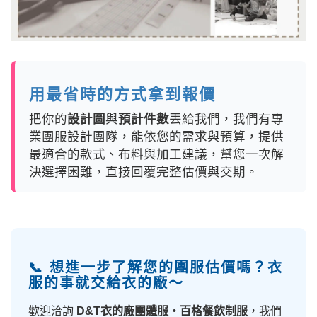
用最省時的方式拿到報價
把你的
設計圖
與
預計件數
丟給我們，我們有專
業團服設計團隊，能依您的需求與預算，提供
最適合的款式、布料與加工建議，幫您一次解
決選擇困難，直接回覆完整估價與交期。
📞 想進一步了解您的團服估價嗎？衣
服的事就交給衣的廠～
歡迎洽詢
D&T衣的廠團體服・百格餐飲制服
，我們