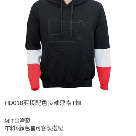
HD018剪接配色長袖連帽T恤
MIT台灣製
布料&顏色皆可客製搭配