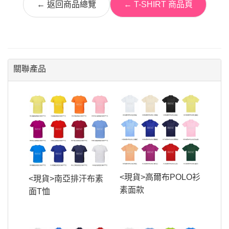
← 返回商品總覽
← T-SHIRT 商品頁
關聯產品
<現貨>高爾布POLO衫
<現貨>南亞排汗布素
素面款
面T恤