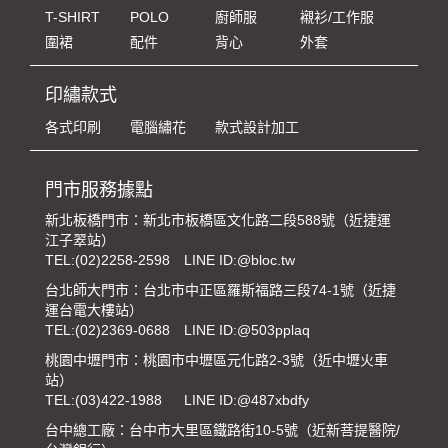
T-SHIRT
POLO
廚師服
襯衫/工作服
圍裙
配件
背心
外套
印繡款式
各式印刷
電腦繡花
款式設計加工
門市服務據點
新北板橋門市：新北市板橋區文化路二段588號（近捷運
江子翠站）
TEL:
(02)2258-2598
LINE ID:@bloc.tw
台北師大門市：台北市中正區羅斯福路三段74-1號（近捷
運台電大樓站）
TEL:
(02)2369-0688
LINE ID:@503pplaq
桃園中壢門市：桃園市中壢區元化路2-3號（近中壢火車
站）
TEL:
(03)422-1988
LINE ID:@487xbdfy
台中總工廠：台中市大里區鐵路街10-5號（近新菩提醫院/