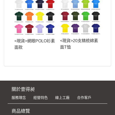
<現貨>20支精梳綿素
<現貨>網眼POLO衫素
面T恤
面款
關於壹得昶
服務理念
經營特色
線上工廠
合作客戶
商品總覽