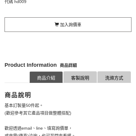
代碼
hd009
加入詢價車
Product Information
商品詳細
商品介紹
客製說明
洗滌方式
商品說明
基本訂製量50件起。
(歡迎參考其它產品項目做整體搭配)
歡迎透過email、line、填寫詢價單，
或來電(傳真)洽詢，也可至門市看樣。