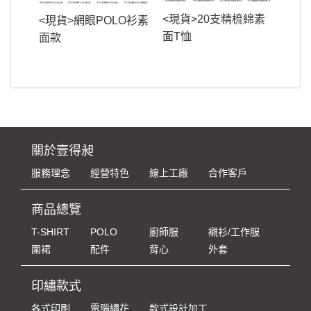
<現貨>20支精梳綿素
<現貨>網眼POLO衫素
面T恤
面款
關於壹得昶
服務理念
經營特色
線上工廠
合作客戶
商品總覽
T-SHIRT
POLO
廚師服
襯衫/工作服
圍裙
配件
背心
外套
印繡款式
各式印刷
電腦繡花
款式設計加工