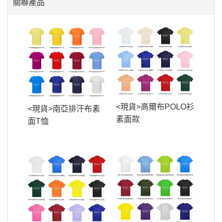
關聯產品
<現貨>高爾布POLO衫
<現貨>南亞排汗布素
素面款
面T恤