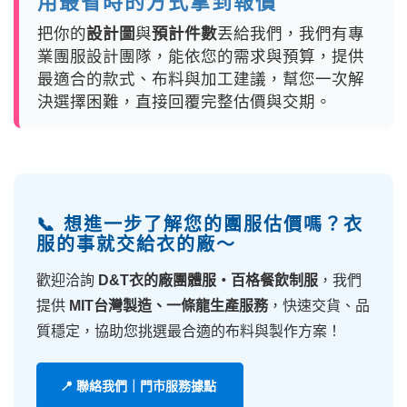
用最省時的方式拿到報價
把你的
設計圖
與
預計件數
丟給我們，我們有專
業團服設計團隊，能依您的需求與預算，提供
最適合的款式、布料與加工建議，幫您一次解
決選擇困難，直接回覆完整估價與交期。
📞 想進一步了解您的團服估價嗎？衣
服的事就交給衣的廠～
歡迎洽詢
D&T衣的廠團體服・百格餐飲制服
，我們
提供
MIT台灣製造、一條龍生產服務
，快速交貨、品
質穩定，協助您挑選最合適的布料與製作方案！
📍 聯絡我們｜門市服務據點