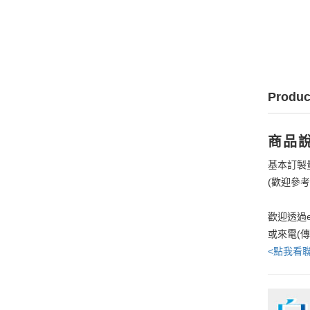
Produc
商品
基本訂製
(歡迎參
歡迎透過e
或來電(
<點我看