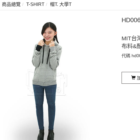
商品總覽
T-SHIRT
帽T. 大學T
HD0
MIT台
布料&
代碼
hd0