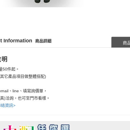
t Information
商品詳細
商
說明
量50件起。
考其它產品項目做整體搭配)
mail、line、填寫詢價單，
傳真)洽詢，也可至門市看樣。
聯絡資訊>