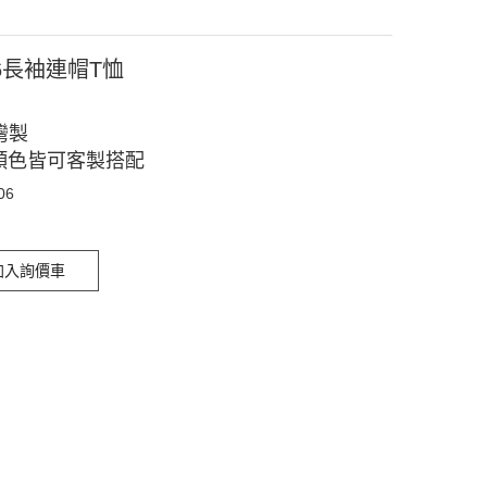
06長袖連帽T恤
灣製
顏色皆可客製搭配
06
加入詢價車