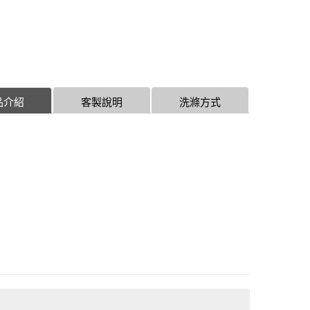
品介紹
客製說明
洗滌方式