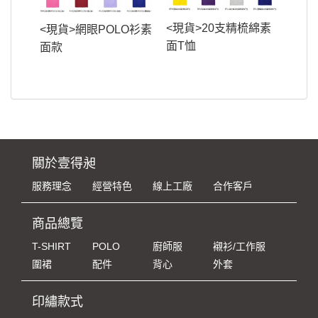
<現貨>20支精梳綿素
<現貨>網眼POLO衫素
面T恤
面款
關於壹得昶
服務理念
經營特色
線上工廠
合作客戶
商品總覽
T-SHIRT
POLO
廚師服
襯衫/工作服
圍裙
配件
背心
外套
印繡款式