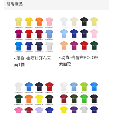
關聯產品
<現貨>高爾布POLO衫
<現貨>南亞排汗布素
素面款
面T恤