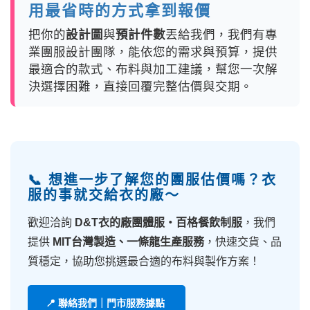
用最省時的方式拿到報價
把你的
設計圖
與
預計件數
丟給我們，我們有專
業團服設計團隊，能依您的需求與預算，提供
最適合的款式、布料與加工建議，幫您一次解
決選擇困難，直接回覆完整估價與交期。
📞 想進一步了解您的團服估價嗎？衣
服的事就交給衣的廠～
歡迎洽詢
D&T衣的廠團體服・百格餐飲制服
，我們
提供
MIT台灣製造、一條龍生產服務
，快速交貨、品
質穩定，協助您挑選最合適的布料與製作方案！
📍 聯絡我們｜門市服務據點