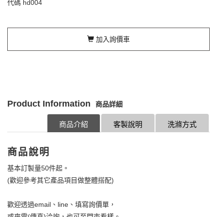
代碼
hd004
加入詢價車
Product Information
商品詳細
商品介紹
客製說明
洗滌方式
商品說明
基本訂製量50件起。
(歡迎參考其它產品項目做整體搭配)
歡迎透過email、line、填寫詢價單，
或來電(傳真)洽詢，也可至門市看樣。