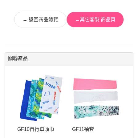
← 返回商品總覽
←其它客製 商品頁
關聯產品
GF10自行車頭巾
GF11袖套