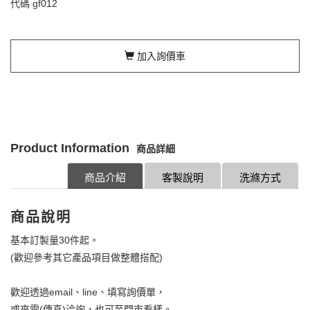
代碼
gf012
加入詢價車
Product Information
商品詳細
商品介紹
客製說明
洗滌方式
商品說明
基本訂製量30件起。
(歡迎參考其它產品項目做整體搭配)
歡迎透過email、line、填寫詢價單，
或來電(傳真)洽詢，也可至門市看樣。