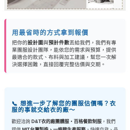
用最省時的方式拿到報價
把你的
設計圖
與
預計件數
丟給我們，我們有專
業團服設計團隊，能依您的需求與預算，提供
最適合的款式、布料與加工建議，幫您一次解
決選擇困難，直接回覆完整估價與交期。
📞 想進一步了解您的團服估價嗎？衣
服的事就交給衣的廠～
歡迎洽詢
D&T衣的廠團體服・百格餐飲制服
，我們
提供
MIT台灣製造、一條龍生產服務
，快速交貨、品