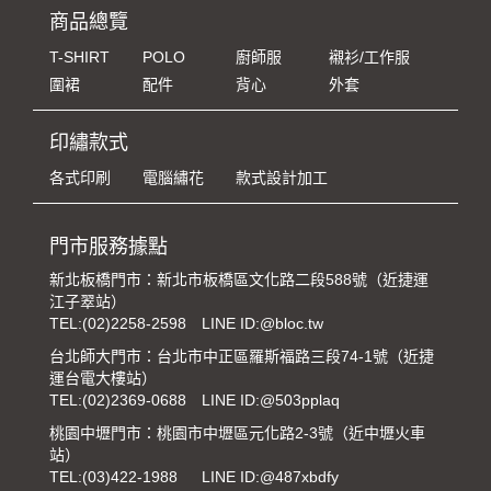
商品總覽
T-SHIRT
POLO
廚師服
襯衫/工作服
圍裙
配件
背心
外套
印繡款式
各式印刷
電腦繡花
款式設計加工
門市服務據點
新北板橋門市：新北市板橋區文化路二段588號（近捷運
江子翠站）
TEL:
(02)2258-2598
LINE ID:@bloc.tw
台北師大門市：台北市中正區羅斯福路三段74-1號（近捷
運台電大樓站）
TEL:
(02)2369-0688
LINE ID:@503pplaq
桃園中壢門市：桃園市中壢區元化路2-3號（近中壢火車
站）
TEL:
(03)422-1988
LINE ID:@487xbdfy