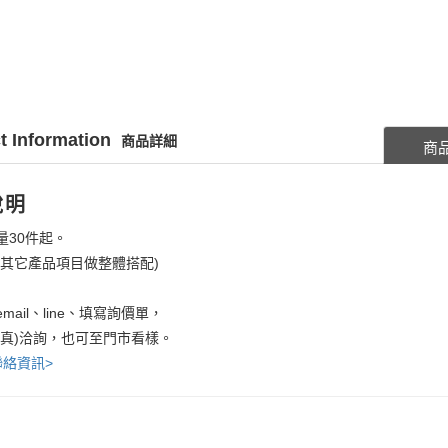
t Information
商品詳細
商
說明
量30件起。
考其它產品項目做整體搭配)
mail、line、填寫詢價單，
傳真)洽詢，也可至門市看樣。
聯絡資訊>