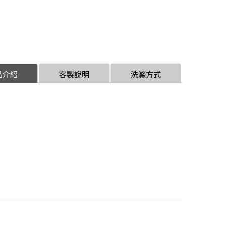
品介紹
客製說明
洗滌方式