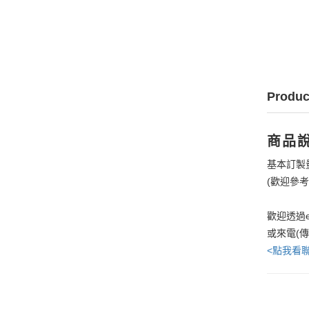
Produc
商品
基本訂製
(歡迎參
歡迎透過e
或來電(
<點我看