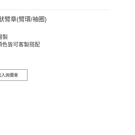
環狀臂章(臂環/袖圈)
灣製
顏色皆可客製搭配
加入詢價車