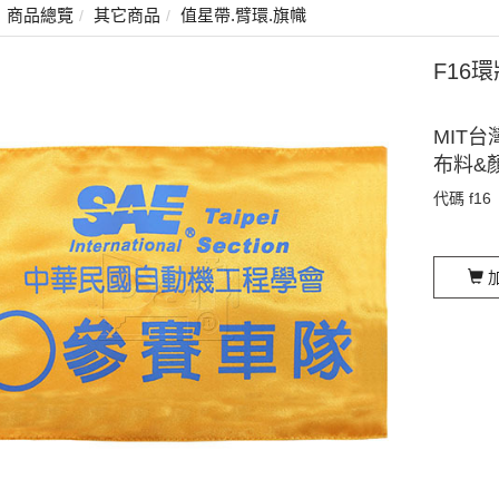
商品總覽
其它商品
值星帶.臂環.旗幟
F16
MIT台
布料&
代碼
f16