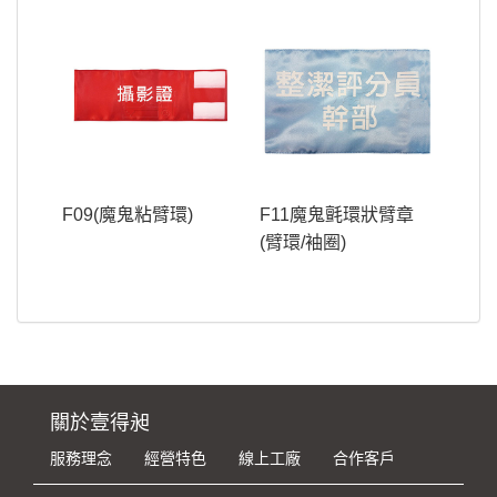
F09(魔鬼粘臂環)
F11魔鬼氈環狀臂章
(臂環/袖圈)
關於壹得昶
服務理念
經營特色
線上工廠
合作客戶