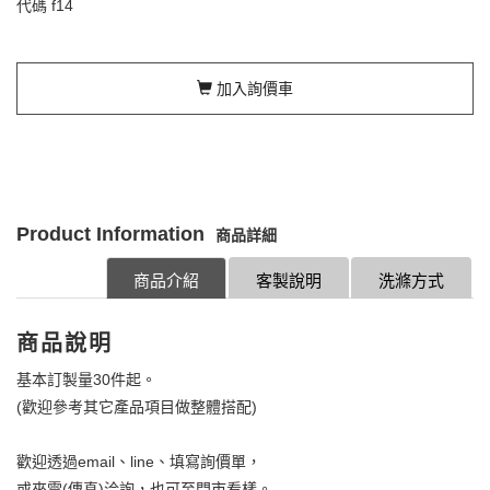
代碼
f14
加入詢價車
Product Information
商品詳細
商品介紹
客製說明
洗滌方式
商品說明
基本訂製量30件起。
(歡迎參考其它產品項目做整體搭配)
歡迎透過email、line、填寫詢價單，
或來電(傳真)洽詢，也可至門市看樣。