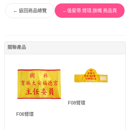
← 返回商品總覽
←值星帶.臂環.旗幟 商品頁
關聯產品
F08臂環
F06臂環