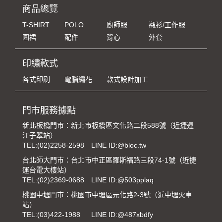
商品總覽
T-SHIRT
POLO
廚師服
襯衫/工作服
圍裙
配件
背心
外套
印繡款式
各式印刷
電腦繡花
款式設計加工
門市服務據點
新北板橋門市：新北市板橋區文化路二段588號（近捷運
江子翠站）
TEL:
(02)2258-2598
LINE ID:@bloc.tw
台北師大門市：台北市中正區羅斯福路三段74-1號（近捷
運台電大樓站）
TEL:
(02)2369-0688
LINE ID:@503pplaq
桃園中壢門市：桃園市中壢區元化路2-3號（近中壢火車
站）
TEL:
(03)422-1988
LINE ID:@487xbdfy