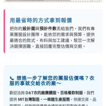
用最省時的方式拿到報價
把你的
設計圖
與
預計件數
丟給我們，我們有專
業團服設計團隊，能依您的需求與預算，提供
最適合的款式、布料與加工建議，幫您一次解
決選擇困難，直接回覆完整估價與交期。
📞 想進一步了解您的團服估價嗎？衣
服的事就交給衣的廠～
歡迎洽詢
D&T衣的廠團體服・百格餐飲制服
，我們
提供
MIT台灣製造、一條龍生產服務
，快速交貨、品