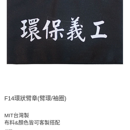
F14環狀臂章(臂環/袖圈)
MIT台灣製
布料&顏色皆可客製搭配