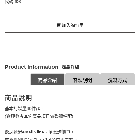
代碼
f06
加入詢價車
Product Information
商品詳細
商品介紹
客製說明
洗滌方式
商品說明
基本訂製量30件起。
(歡迎參考其它產品項目做整體搭配)
歡迎透過email、line、填寫詢價單，
或來電(傳真)洽詢，也可至門市看樣。