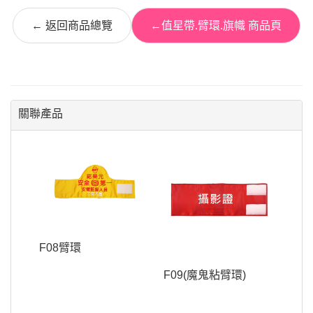
← 返回商品總覽
←值星帶.臂環.旗幟 商品頁
關聯產品
F08臂環
F09(魔鬼粘臂環)