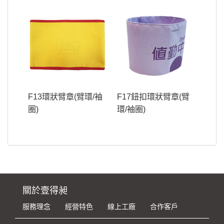
F13環狀臂章(臂環/袖
F17鈕扣環狀臂章(臂
圈)
環/袖圈)
關於壹得昶
服務理念
經營特色
線上工廠
合作客戶