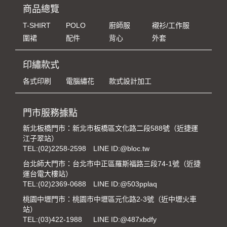
商品總覽
T-SHIRT
POLO
廚師服
襯衫/工作服
圍裙
配件
背心
外套
印繡款式
各式印刷
電腦繡花
款式設計加工
門市服務據點
新北板橋門市：新北市板橋區文化路二段588號（近捷運
江子翠站）
TEL:
(02)2258-2598
LINE ID:@bloc.tw
台北師大門市：台北市中正區羅斯福路三段74-1號（近捷
運台電大樓站）
TEL:
(02)2369-0688
LINE ID:@503pplaq
桃園中壢門市：桃園市中壢區元化路2-3號（近中壢火車
站）
TEL:
(03)422-1988
LINE ID:@487xbdfy