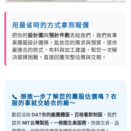
用最省時的方式拿到報價
把你的
設計圖
與
預計件數
丟給我們，我們有專
業團服設計團隊，能依您的需求與預算，提供
最適合的款式、布料與加工建議，幫您一次解
決選擇困難，直接回覆完整估價與交期。
📞 想進一步了解您的團服估價嗎？衣
服的事就交給衣的廠～
歡迎洽詢
D&T衣的廠團體服・百格餐飲制服
，我們
提供
MIT台灣製造、一條龍生產服務
，快速交貨、品