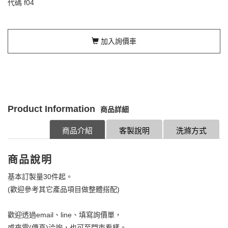
代碼
f04
加入詢價車
Product Information
商品詳細
商品介紹
客製說明
洗滌方式
商品說明
基本訂製量30件起。
(歡迎參考其它產品項目做整體搭配)
歡迎透過email、line、填寫詢價單，
或來電(傳真)洽詢，也可至門市看樣。