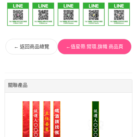
← 返回商品總覽
←值星帶.臂環.旗幟 商品頁
關聯產品