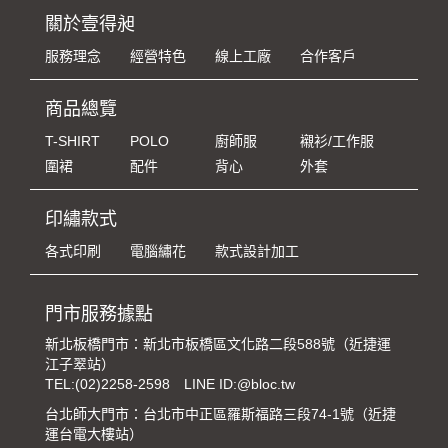
關於壹得昶
服務理念
經營特色
線上工廠
合作客戶
商品總覽
T-SHIRT
POLO
廚師服
襯衫/工作服
圍裙
配件
背心
外套
印繡款式
各式印刷
電腦繡花
款式設計加工
門市服務據點
新北板橋門市：新北市板橋區文化路二段588號（近捷運
江子翠站）
TEL:
(02)2258-2598
LINE ID:@bloc.tw
台北師大門市：台北市中正區羅斯福路三段74-1號（近捷
運台電大樓站）