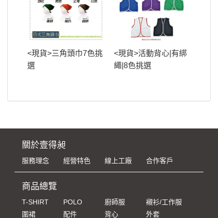
<現貨>三角頭巾7色挑
<現貨>活動背心|有綁
選
繩|8色挑選
關於壹得昶
服務理念
經營特色
線上工廠
合作客戶
商品總覽
T-SHIRT
POLO
廚師服
襯衫/工作服
圍裙
配件
背心
外套