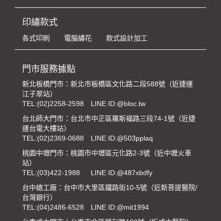
印繡款式
各式印刷
電腦繡花
款式設計加工
門市服務據點
新北板橋門市：新北市板橋區文化路二段588號（近捷運
江子翠站）
TEL:
(02)2258-2598
LINE ID:@bloc.tw
台北師大門市：台北市中正區羅斯福路三段74-1號（近捷
運台電大樓站）
TEL:
(02)2369-0688
LINE ID:@503pplaq
桃園中壢門市：桃園市中壢區元化路2-3號（近中壢火車
站）
TEL:
(03)422-1988
LINE ID:@487xbdfy
台中總工廠：台中市大里區鐵路街10-5號（近新菩提醫院/
台灣銀行）
TEL:
(04)2486-6528
LINE ID:@mit1994