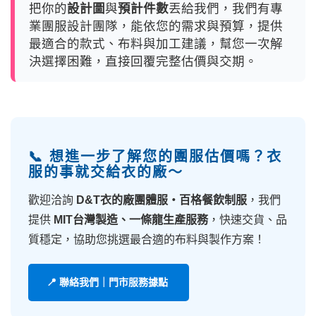
把你的
設計圖
與
預計件數
丟給我們，我們有專
業團服設計團隊，能依您的需求與預算，提供
最適合的款式、布料與加工建議，幫您一次解
決選擇困難，直接回覆完整估價與交期。
📞 想進一步了解您的團服估價嗎？衣
服的事就交給衣的廠～
歡迎洽詢
D&T衣的廠團體服・百格餐飲制服
，我們
提供
MIT台灣製造、一條龍生產服務
，快速交貨、品
質穩定，協助您挑選最合適的布料與製作方案！
📍 聯絡我們｜門市服務據點