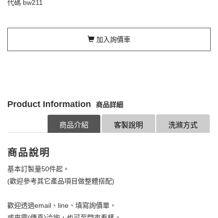
代碼
bw211
加入詢價車
Product Information
商品詳細
商品介紹
客製說明
洗滌方式
商品說明
基本訂製量50件起。
(歡迎參考其它產品項目做整體搭配)
歡迎透過email、line、填寫詢價單，
或來電(傳真)洽詢，也可至門市看樣。