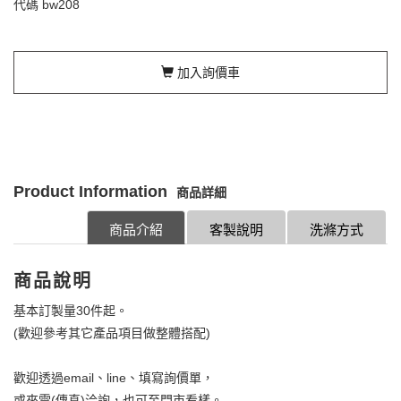
代碼
bw208
加入詢價車
Product Information
商品詳細
商品介紹
客製說明
洗滌方式
商品說明
基本訂製量30件起。
(歡迎參考其它產品項目做整體搭配)
歡迎透過email、line、填寫詢價單，
或來電(傳真)洽詢，也可至門市看樣。