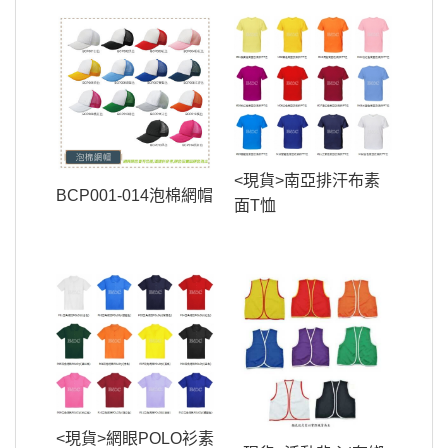
<現貨>南亞排汗布素
BCP001-014泡棉網帽
面T恤
<現貨>網眼POLO衫素