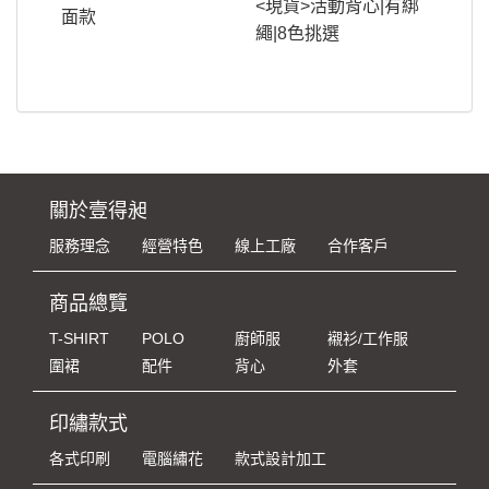
<現貨>活動背心|有綁
面款
繩|8色挑選
關於壹得昶
服務理念
經營特色
線上工廠
合作客戶
商品總覽
T-SHIRT
POLO
廚師服
襯衫/工作服
圍裙
配件
背心
外套
印繡款式
各式印刷
電腦繡花
款式設計加工