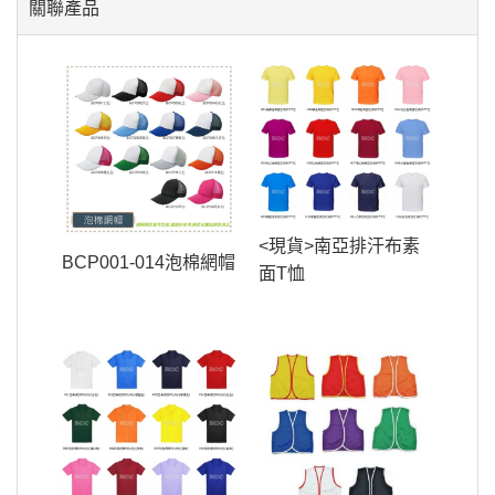
關聯產品
<現貨>南亞排汗布素
BCP001-014泡棉網帽
面T恤