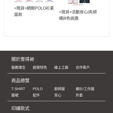
<現貨>網眼POLO衫素
<現貨>活動背心|有綁
面款
繩|8色挑選
關於壹得昶
服務理念
經營特色
線上工廠
合作客戶
商品總覽
T-SHIRT
POLO
廚師服
襯衫/工作服
圍裙
配件
背心
外套
印繡款式