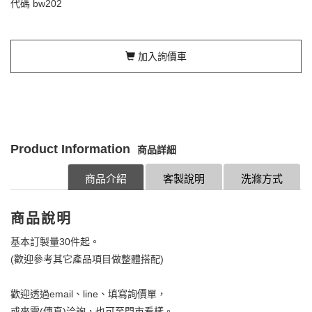
代碼
bw202
加入詢價車
Product Information
商品詳細
商品介紹
客製說明
洗滌方式
商品說明
基本訂製量30件起。
(歡迎參考其它產品項目做整體搭配)
歡迎透過email、line、填寫詢價單，
或來電(傳真)洽詢，也可至門市看樣。