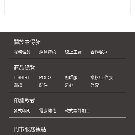
關於壹得昶
服務理念
經營特色
線上工廠
合作客戶
商品總覽
T-SHIRT
POLO
廚師服
襯衫/工作服
圍裙
配件
背心
外套
印繡款式
各式印刷
電腦繡花
款式設計加工
門市服務據點