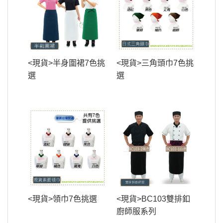
<現貨>半身圍裙7色挑
<現貨>三角頭巾7色挑
選
選
<現貨>領巾7色挑選
<現貨>BC103雙排釦
廚師服系列