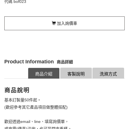
代碼
bof023
加入詢價車
Product Information
商品詳細
商品介紹
客製說明
洗滌方式
商品說明
基本訂製量50件起。
(歡迎參考其它產品項目做整體搭配)
歡迎透過email、line、填寫詢價單，
或來電(傳真)洽詢，也可至門市看樣。