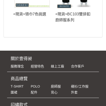
<現貨>領巾7色挑選
<現貨>BC103雙排釦
廚師服系列
關於壹得昶
服務理念
經營特色
線上工廠
合作客戶
商品總覽
T-SHIRT
POLO
廚師服
襯衫/工作服
圍裙
配件
背心
外套
印繡款式