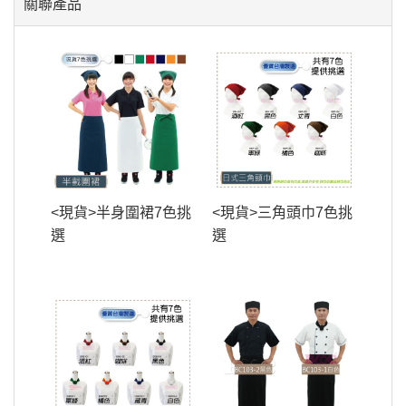
關聯產品
<現貨>半身圍裙7色挑
<現貨>三角頭巾7色挑
選
選