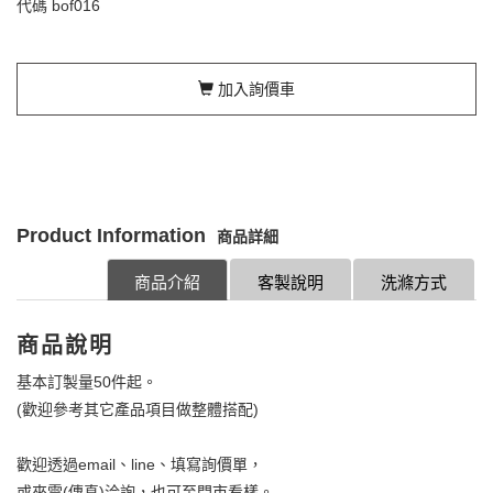
代碼
bof016
加入詢價車
Product Information
商品詳細
商品介紹
客製說明
洗滌方式
商品說明
基本訂製量50件起。
(歡迎參考其它產品項目做整體搭配)
歡迎透過email、line、填寫詢價單，
或來電(傳真)洽詢，也可至門市看樣。