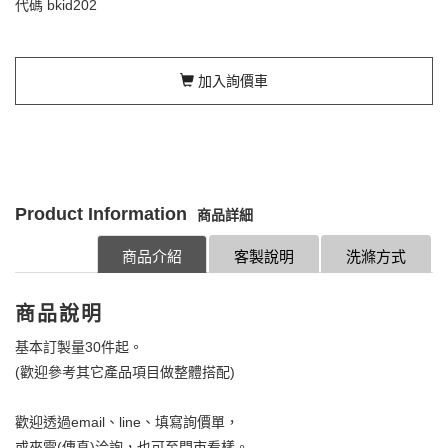
代碼
bkid202
加入詢價車
Product Information
商品詳細
商品介紹
客製說明
洗滌方式
商品說明
基本訂製量30件起。
(歡迎參考其它產品項目做整體搭配)
歡迎透過email、line、填寫詢價單，
或來電(傳真)洽詢，也可至門市看樣。