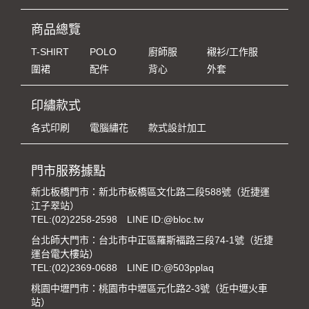
商品總覽
T-SHIRT
POLO
廚師服
襯衫/工作服
圍裙
配件
背心
外套
印繡款式
各式印刷
電腦繡花
款式設計加工
門市服務據點
新北板橋門市：新北市板橋區文化路二段588號（近捷運
江子翠站）
TEL:
(02)2258-2598
LINE ID:@bloc.tw
台北師大門市：台北市中正區羅斯福路三段74-1號（近捷
運台電大樓站）
TEL:
(02)2369-0688
LINE ID:@503pplaq
桃園中壢門市：桃園市中壢區元化路2-3號（近中壢火車
站）