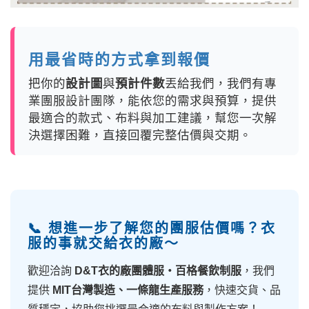
用最省時的方式拿到報價
把你的
設計圖
與
預計件數
丟給我們，我們有專
業團服設計團隊，能依您的需求與預算，提供
最適合的款式、布料與加工建議，幫您一次解
決選擇困難，直接回覆完整估價與交期。
📞 想進一步了解您的團服估價嗎？衣
服的事就交給衣的廠～
歡迎洽詢
D&T衣的廠團體服・百格餐飲制服
，我們
提供
MIT台灣製造、一條龍生產服務
，快速交貨、品