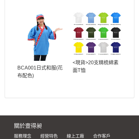
<現貨>20支精梳綿素
BCA001日式和服(花
面T恤
布配色)
關於壹得昶
服務理念
經營特色
線上工廠
合作客戶