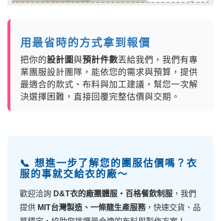
用最省時的方式拿到報價
把你的
設計圖
與
預計件數
丟給我們，我們有專
業團服設計團隊，能依您的需求與預算，提供
最適合的款式、布料與加工建議，幫您一次解
決選擇困難，直接回覆完整估價與交期。
📞 想進一步了解您的團服估價嗎？衣
服的事就交給衣的廠～
歡迎洽詢
D&T衣的廠團體服・百格餐飲制服
，我們
提供
MIT台灣製造、一條龍生產服務
，快速交貨、品