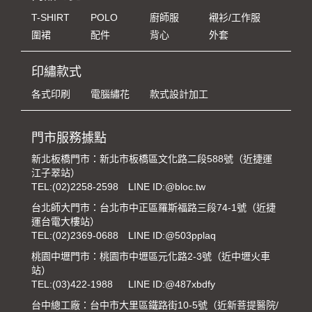
T-SHIRT
POLO
廚師服
襯衫/工作服
圍裙
配件
背心
外套
印繡款式
各式印刷
電腦繡花
款式設計加工
門市服務據點
新北板橋門市：新北市板橋區文化路二段588號（近捷運
江子翠站）
TEL:
(02)2258-2598
LINE ID:@bloc.tw
台北師大門市：台北市中正區羅斯福路三段74-1號（近捷
運台電大樓站）
TEL:
(02)2369-0688
LINE ID:@503pplaq
桃園中壢門市：桃園市中壢區元化路2-3號（近中壢火車
站）
TEL:
(03)422-1988
LINE ID:@487xbdfy
台中總工廠：台中市大里區鐵路街10-5號（近新菩提醫院/