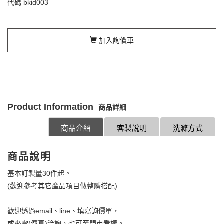
代碼
bkid003
加入詢價車
Product Information
商品詳細
商品介紹
客製說明
洗滌方式
商品說明
基本訂製量30件起。
(歡迎參考其它產品項目做整體搭配)
歡迎透過email、line、填寫詢價單，
或來電(傳真)洽詢，也可至門市看樣。