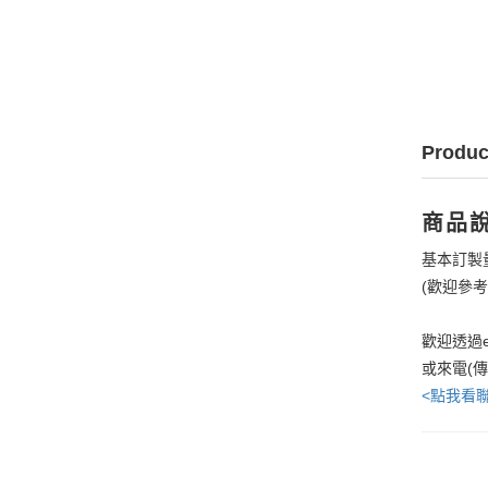
Produc
商品
基本訂製
(歡迎參
歡迎透過e
或來電(
<點我看