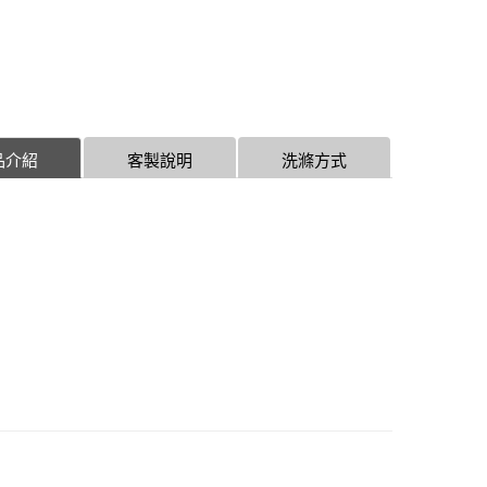
品介紹
客製說明
洗滌方式