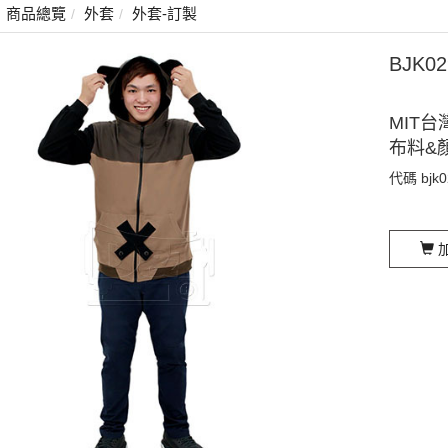
商品總覽
外套
外套-訂製
BJK
MIT台
布料&
代碼
bjk