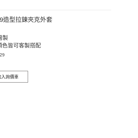
029造型拉鍊夾克外套
灣製
顏色皆可客製搭配
029
加入詢價車