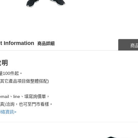
t Information
商品詳細
商
說明
量100件起。
考其它產品項目做整體搭配)
mail、line、填寫詢價單，
傳真)洽詢，也可至門市看樣。
聯絡資訊>