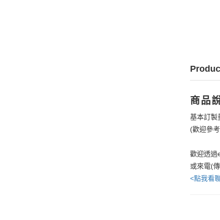
Produc
商品
基本訂製
(歡迎參
歡迎透過e
或來電(
<點我看