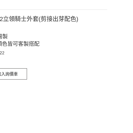
022立領騎士外套(剪接出芽配色)
灣製
顏色皆可客製搭配
022
加入詢價車