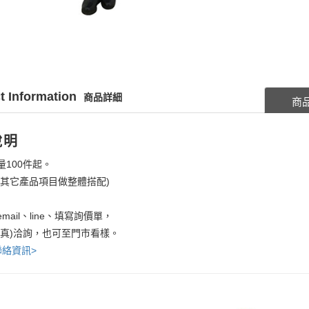
t Information
商品詳細
商
說明
量100件起。
考其它產品項目做整體搭配)
mail、line、填寫詢價單，
傳真)洽詢，也可至門市看樣。
聯絡資訊>