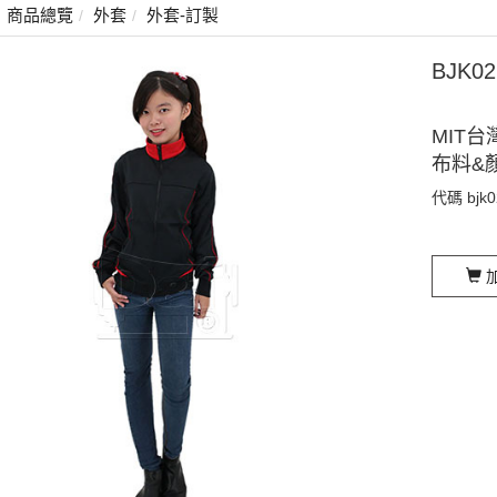
商品總覽
外套
外套-訂製
BJK
MIT台
布料&
代碼
bjk