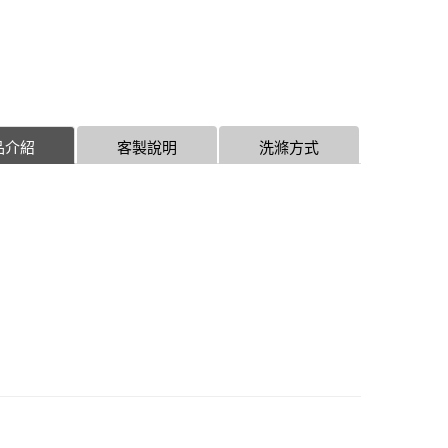
品介紹
客製說明
洗滌方式