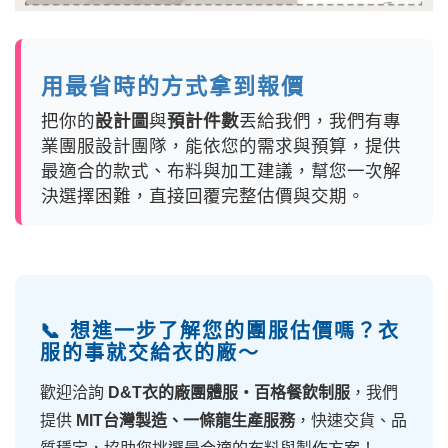
用最省時的方式拿到報價
把你的
設計圖
與
預計件數
丟給我們，我們有專
業團服設計團隊，能依您的需求與預算，提供
最適合的款式、布料與加工建議，幫您一次解
決選擇困難，直接回覆完整估價與交期。
📞 想進一步了解您的團服估價嗎？衣
服的事就交給衣的廠～
歡迎洽詢
D&T衣的廠團體服・百格餐飲制服
，我們
提供
MIT台灣製造、一條龍生產服務
，快速交貨、品