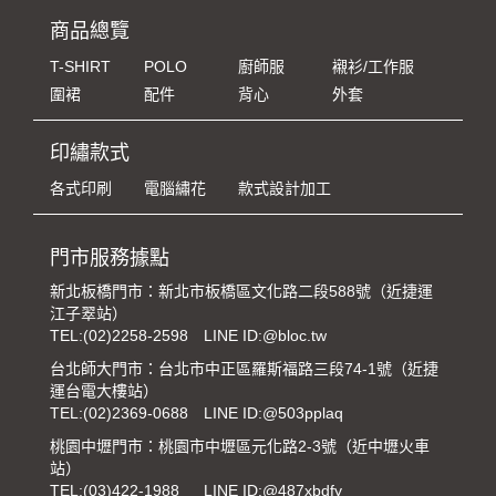
商品總覽
T-SHIRT
POLO
廚師服
襯衫/工作服
圍裙
配件
背心
外套
印繡款式
各式印刷
電腦繡花
款式設計加工
門市服務據點
新北板橋門市：新北市板橋區文化路二段588號（近捷運
江子翠站）
TEL:
(02)2258-2598
LINE ID:@bloc.tw
台北師大門市：台北市中正區羅斯福路三段74-1號（近捷
運台電大樓站）
TEL:
(02)2369-0688
LINE ID:@503pplaq
桃園中壢門市：桃園市中壢區元化路2-3號（近中壢火車
站）
TEL:
(03)422-1988
LINE ID:@487xbdfy