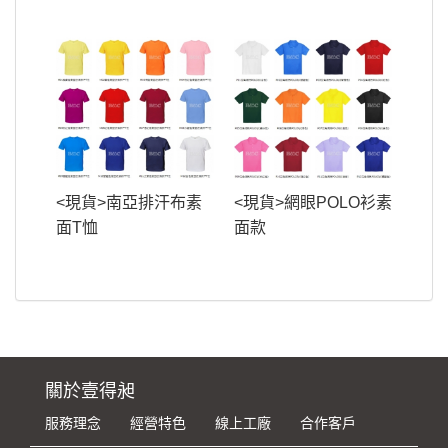
<現貨>南亞排汗布素
<現貨>網眼POLO衫素
面T恤
面款
關於壹得昶
服務理念
經營特色
線上工廠
合作客戶