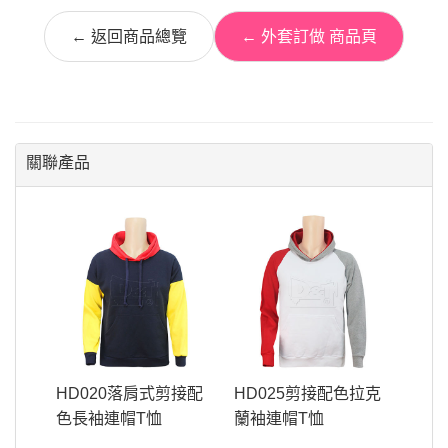
← 返回商品總覽
← 外套訂做 商品頁
關聯產品
HD020落肩式剪接配
HD025剪接配色拉克
色長袖連帽T恤
蘭袖連帽T恤