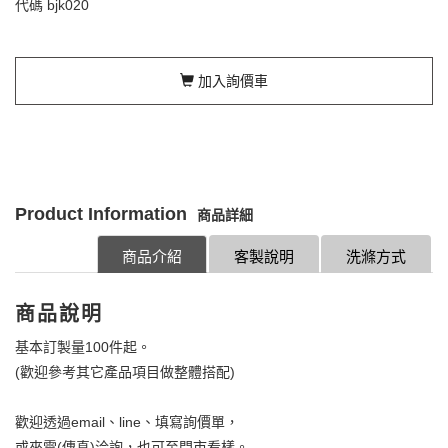
代碼
bjk020
加入詢價車
Product Information
商品詳細
商品介紹
客製說明
洗滌方式
商品說明
基本訂製量100件起。
(歡迎參考其它產品項目做整體搭配)
歡迎透過email、line、填寫詢價單，
或來電(傳真)洽詢，也可至門市看樣。