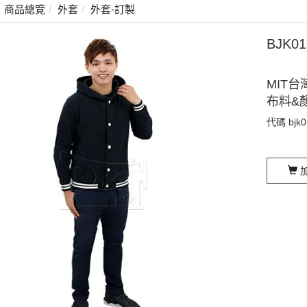
商品總覽
外套
外套-訂製
BJK
MIT台
布料&
代碼
bjk