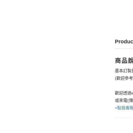
Produc
商品
基本訂製
(歡迎參
歡迎透過e
或來電(
<點我看