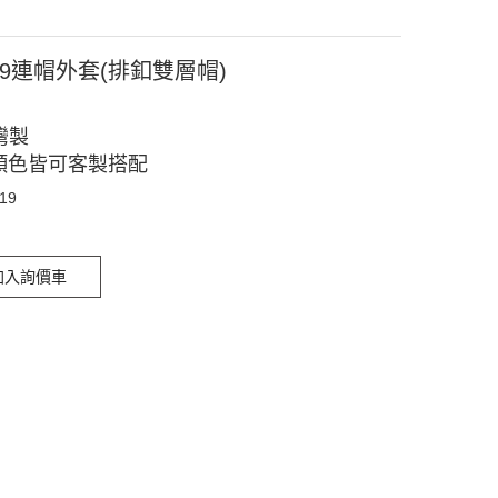
019連帽外套(排釦雙層帽)
灣製
顏色皆可客製搭配
019
加入詢價車