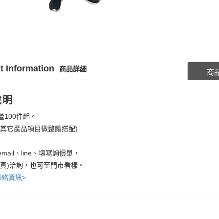
t Information
商品詳細
商
說明
量100件起。
考其它產品項目做整體搭配)
mail、line、填寫詢價單，
傳真)洽詢，也可至門市看樣。
聯絡資訊>