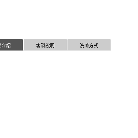
品介紹
客製說明
洗滌方式